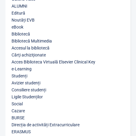
ALUMNI
Editură
Noutăți EVB
eBook
Bibliotecă
Bibliotecă Multimedia
Accesul la bibliotecă
Cărţi achiziţionate
Acces Biblioteca Virtuală Elsevier Clinical Key
e-Learning
Studenți
Avizier studenți
Consiliere studenți
Ligile Studenților
Social
Cazare
BURSE
Direcția de activități Extracurriculare
ERASMUS