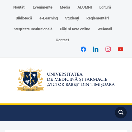
Noutăți
Evenimente
Media
ALUMNI
Editură
Bibliotecă
e-Learning
Studenți
Reglementări
Integritate Instituțională
Plăți și taxe online
Webmail
Contact