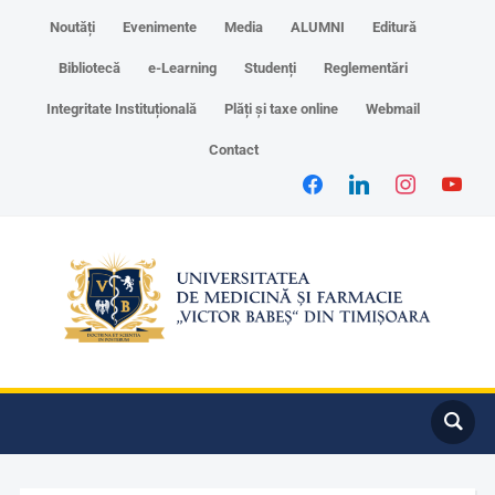
Noutăți
Evenimente
Media
ALUMNI
Editură
Bibliotecă
e-Learning
Studenți
Reglementări
Integritate Instituțională
Plăți și taxe online
Webmail
Contact