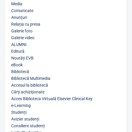
Media
Comunicate
Anunțuri
Relația cu presa
Galerie foto
Galerie video
ALUMNI
Editură
Noutăți EVB
eBook
Bibliotecă
Bibliotecă Multimedia
Accesul la bibliotecă
Cărţi achiziţionate
Acces Biblioteca Virtuală Elsevier Clinical Key
e-Learning
Studenți
Avizier studenți
Consiliere studenți