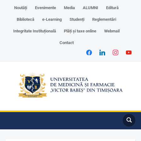
Noutăți
Evenimente
Media
ALUMNI
Editură
Bibliotecă
e-Learning
Studenți
Reglementări
Integritate Instituțională
Plăți și taxe online
Webmail
Contact