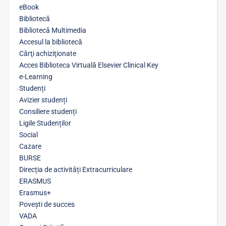
eBook
Bibliotecă
Bibliotecă Multimedia
Accesul la bibliotecă
Cărţi achiziţionate
Acces Biblioteca Virtuală Elsevier Clinical Key
e-Learning
Studenți
Avizier studenți
Consiliere studenți
Ligile Studenților
Social
Cazare
BURSE
Direcția de activități Extracurriculare
ERASMUS
Erasmus+
Povești de succes
VADA