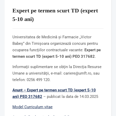
Expert pe termen scurt TD (expert
5-10 ani)
Universitatea de Medicină şi Farmacie „Victor
Babeş” din Timişoara organizează concurs pentru
ocuparea funcţiilor contractuale vacante:
Expert pe
termen scurt TD (expert 5-10 ani)
PEO 317682
.
Informaţii suplimentare se obţin la Direcţia Resurse
Umane a universităţii, e-mail: cariere@umft.ro, sau
telefon: 0256 499 120.
Anunț –
Expert pe termen scurt TD (expert 5-10
ani)
PEO 317682
– publicat la data de 14.03.2025
Model
Curriculum vitae