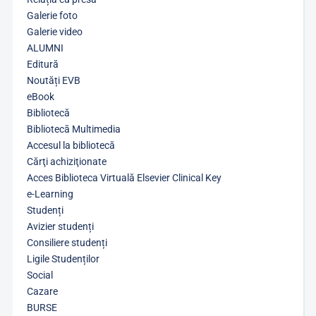
Galerie foto
Galerie video
ALUMNI
Editură
Noutăți EVB
eBook
Bibliotecă
Bibliotecă Multimedia
Accesul la bibliotecă
Cărţi achiziţionate
Acces Biblioteca Virtuală Elsevier Clinical Key
e-Learning
Studenți
Avizier studenți
Consiliere studenți
Ligile Studenților
Social
Cazare
BURSE