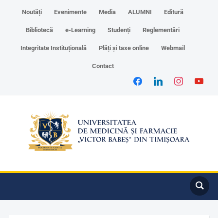
Noutăți
Evenimente
Media
ALUMNI
Editură
Bibliotecă
e-Learning
Studenți
Reglementări
Integritate Instituțională
Plăți și taxe online
Webmail
Contact