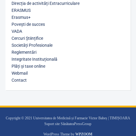
Direcția de activități Extracurriculare
ERASMUS
Erasmus+
Povești de succes
VADA
Cercuri Științifice
Societăți Profesionale
Reglementări
Integritate Instituțională
Plăți și taxe online
Webmail
Contact
Copyright © 2021 Universitatea de Medicină și Farmacie Victor Babeș | TIMIȘOARA
Suport site SănătateaPressGroup
WordPress Theme by
WPZOOM