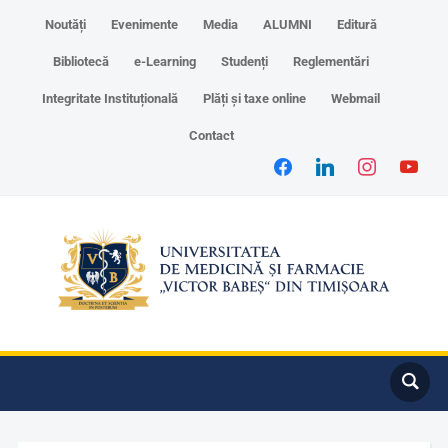
Noutăți
Evenimente
Media
ALUMNI
Editură
Bibliotecă
e-Learning
Studenți
Reglementări
Integritate Instituțională
Plăți și taxe online
Webmail
Contact