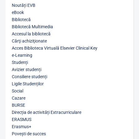
Noutăți EVB
eBook
Bibliotecă
Bibliotecă Multimedia
Accesul la bibliotecă
Cărţi achiziţionate
Acces Biblioteca Virtuală Elsevier Clinical Key
e-Learning
Studenți
Avizier studenți
Consiliere studenți
Ligile Studenților
Social
Cazare
BURSE
Direcția de activități Extracurriculare
ERASMUS
Erasmus+
Povești de succes