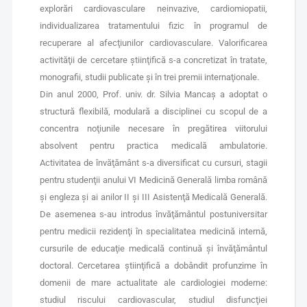
explorări cardiovasculare neinvazive, cardiomiopatii,
individualizarea tratamentului fizic în programul de
recuperare al afecţiunilor cardiovasculare. Valorificarea
activităţii de cercetare ştiinţifică s-a concretizat în tratate,
monografii, studii publicate şi în trei premii internaţionale.
Din anul 2000, Prof. univ. dr. Silvia Mancaş a adoptat o
structură flexibilă, modulară a disciplinei cu scopul de a
concentra noţiunile necesare în pregătirea viitorului
absolvent pentru practica medicală ambulatorie.
Activitatea de învăţământ s-a diversificat cu cursuri, stagii
pentru studenţii anului VI Medicină Generală limba română
şi engleza şi ai anilor II şi III Asistenţă Medicală Generală.
De asemenea s-au introdus învăţământul postuniversitar
pentru medicii rezidenţi în specialitatea medicină internă,
cursurile de educaţie medicală continuă şi învăţământul
doctoral. Cercetarea ştiinţifică a dobândit profunzime în
domenii de mare actualitate ale cardiologiei moderne:
studiul riscului cardiovascular, studiul disfuncţiei