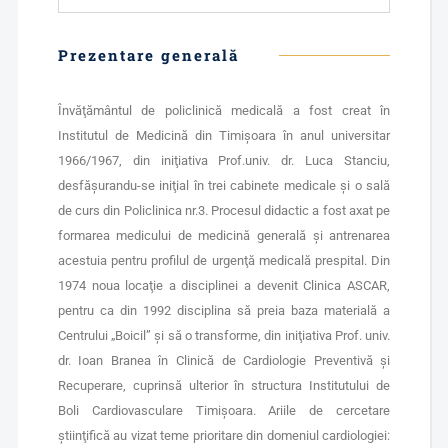
Prezentare generală
Învăţământul de policlinică medicală a fost creat în
Institutul de Medicină din Timişoara în anul universitar
1966/1967, din iniţiativa Prof.univ. dr. Luca Stanciu,
desfăşurandu-se iniţial în trei cabinete medicale şi o sală
de curs din Policlinica nr.3. Procesul didactic a fost axat pe
formarea medicului de medicină generală şi antrenarea
acestuia pentru profilul de urgenţă medicală prespital. Din
1974 noua locaţie a disciplinei a devenit Clinica ASCAR,
pentru ca din 1992 disciplina să preia baza materială a
Centrului „Boicil” şi să o transforme, din iniţiativa Prof. univ.
dr. Ioan Branea în Clinică de Cardiologie Preventivă şi
Recuperare, cuprinsă ulterior în structura Institutului de
Boli Cardiovasculare Timişoara. Ariile de cercetare
ştiinţifică au vizat teme prioritare din domeniul cardiologiei: