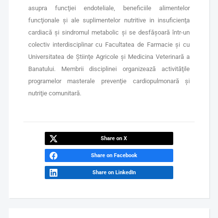
asupra funcţiei endoteliale, beneficiile alimentelor
funcţionale şi ale suplimentelor nutritive in insuficienţa
cardiacă şi sindromul metabolic şi se desfăşoară într-un
colectiv interdisciplinar cu Facultatea de Farmacie şi cu
Universitatea de Ştiinţe Agricole şi Medicina Veterinară a
Banatului. Membrii disciplinei organizează activităţile
programelor masterale prevenţie cardiopulmonară şi
nutriţie comunitară.
Share on X
Share on Facebook
Share on LinkedIn