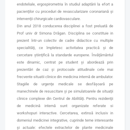
endoteliale, ergospirometria în studiul adaptării la efort a
pacienţilor cu proceduri de revascularizare coronariană şi
intervenţii chirurgicale cardiovasculare.
Din anul 2018 conducerea disciplinei a fost preluată de
Prof univ dr Simona Drăgan. Disciplina se constituie in
prezent într-un colectiv de cadre didactice cu multiple
specialităţi, ce împletesc activitatea practică şi de
cercetare ştiinţifică la standarde europene. Învăţământul
este dinamic, centrat pe student şi abordează prin
prezentări de caz şi protocoale atitudinale cele mai
frecvente situatii clinice din medicina internă de ambulator.
Stagiile de urgenţe medicale se desfăşoară pe
manechinele de resuscitare şi pe simulatoarele de situaţii
clinice complexe din Centrul de Abilităţi. Pentru rezidenţii
de medicină internă sunt organizate referate si
workshopuri interactive. Cercetarea, extinsă inclusiv in
domeniul medicinei integrative, cuprinde teme interesante
şi actuale: efectele extractelor de plante medicinale