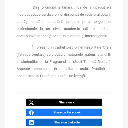
Deşi o disciplină tânără, încă de la început s-a
încercat aducerea disciplinei din punct de vedere al dotării,
calităţii predării, cercetării, precum şi al exigenţelor
profesionale la un nivel academic cât mai ridicat,
corespunzător cerinţelor actuale interne şi internaţionale.
În prezent, în cadrul Disciplinei Reabilitare Orală
(Tehnică Dentară) se predau următoarele materii, la anul III
al studenților de la Programul de studii Tehnică Dentară:
Aspecte tehnologice în reabilitarea orală. Practică de
specialitate și Pregătirea lucrării de licență.
Share on X
Share on Facebook
Share on LinkedIn