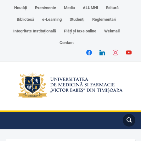
Noutăți
Evenimente
Media
ALUMNI
Editură
Bibliotecă
e-Learning
Studenți
Reglementări
Integritate Instituțională
Plăți și taxe online
Webmail
Contact