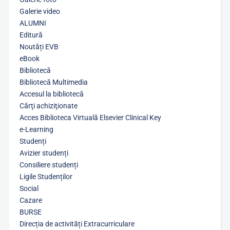
Galerie video
ALUMNI
Editură
Noutăți EVB
eBook
Bibliotecă
Bibliotecă Multimedia
Accesul la bibliotecă
Cărţi achiziţionate
Acces Biblioteca Virtuală Elsevier Clinical Key
e-Learning
Studenți
Avizier studenți
Consiliere studenți
Ligile Studenților
Social
Cazare
BURSE
Direcția de activități Extracurriculare