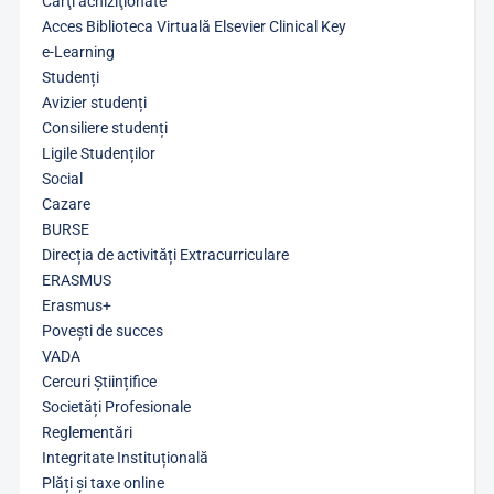
Cărţi achiziţionate
Acces Biblioteca Virtuală Elsevier Clinical Key
e-Learning
Studenți
Avizier studenți
Consiliere studenți
Ligile Studenților
Social
Cazare
BURSE
Direcția de activități Extracurriculare
ERASMUS
Erasmus+
Povești de succes
VADA
Cercuri Științifice
Societăți Profesionale
Reglementări
Integritate Instituțională
Plăți și taxe online