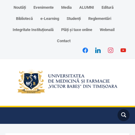
Noutăți
Evenimente
Media
ALUMNI
Editură
Bibliotecă
e-Learning
Studenți
Reglementări
Integritate Instituțională
Plăți și taxe online
Webmail
Contact