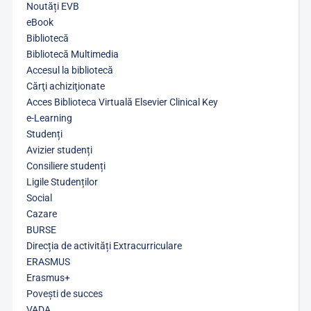
Noutăți EVB
eBook
Bibliotecă
Bibliotecă Multimedia
Accesul la bibliotecă
Cărţi achiziţionate
Acces Biblioteca Virtuală Elsevier Clinical Key
e-Learning
Studenți
Avizier studenți
Consiliere studenți
Ligile Studenților
Social
Cazare
BURSE
Direcția de activități Extracurriculare
ERASMUS
Erasmus+
Povești de succes
VADA