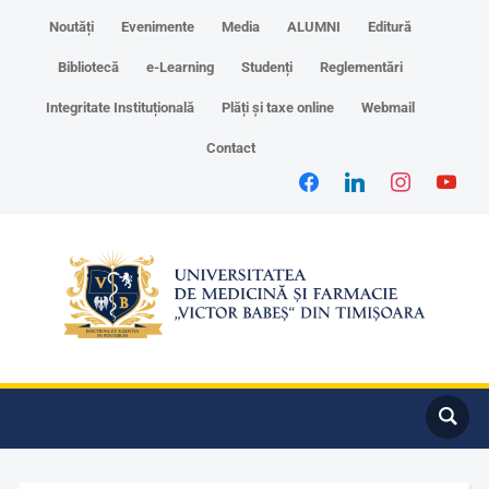
Noutăți
Evenimente
Media
ALUMNI
Editură
Bibliotecă
e-Learning
Studenți
Reglementări
Integritate Instituțională
Plăți și taxe online
Webmail
Contact