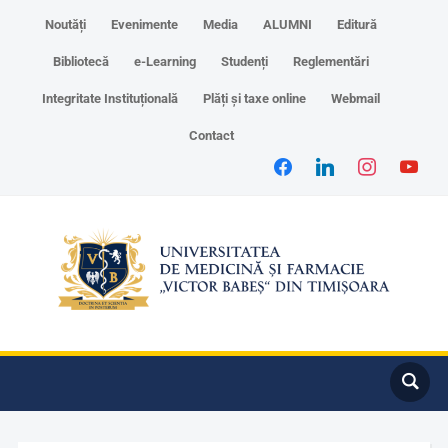
Noutăți
Evenimente
Media
ALUMNI
Editură
Bibliotecă
e-Learning
Studenți
Reglementări
Integritate Instituțională
Plăți și taxe online
Webmail
Contact