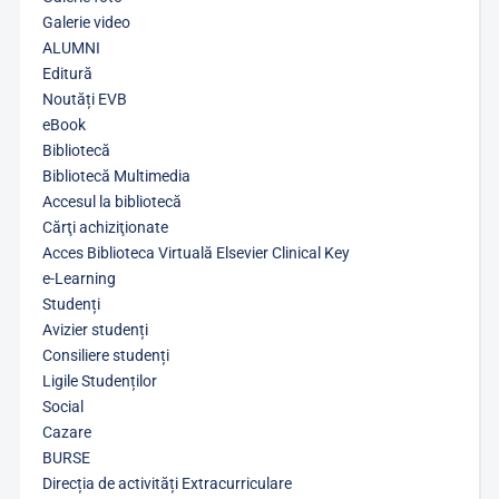
Galerie video
ALUMNI
Editură
Noutăți EVB
eBook
Bibliotecă
Bibliotecă Multimedia
Accesul la bibliotecă
Cărţi achiziţionate
Acces Biblioteca Virtuală Elsevier Clinical Key
e-Learning
Studenți
Avizier studenți
Consiliere studenți
Ligile Studenților
Social
Cazare
BURSE
Direcția de activități Extracurriculare