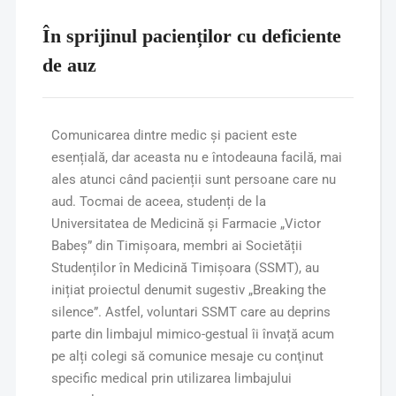
În sprijinul pacienților cu deficiente
de auz
Comunicarea dintre medic și pacient este
esențială, dar aceasta nu e întodeauna facilă, mai
ales atunci când pacienții sunt persoane care nu
aud. Tocmai de aceea, studenți de la
Universitatea de Medicină și Farmacie „Victor
Babeș” din Timișoara, membri ai Societății
Studenților în Medicină Timișoara (SSMT), au
inițiat proiectul denumit sugestiv „Breaking the
silence”. Astfel, voluntari SSMT care au deprins
parte din limbajul mimico-gestual îi învață acum
pe alți colegi să comunice mesaje cu conţinut
specific medical prin utilizarea limbajului