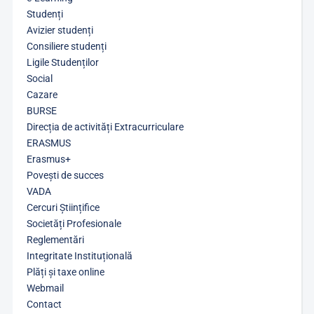
Studenți
Avizier studenți
Consiliere studenți
Ligile Studenților
Social
Cazare
BURSE
Direcția de activități Extracurriculare
ERASMUS
Erasmus+
Povești de succes
VADA
Cercuri Științifice
Societăți Profesionale
Reglementări
Integritate Instituțională
Plăți și taxe online
Webmail
Contact