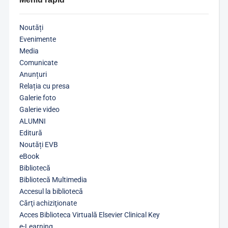
Noutăți
Evenimente
Media
Comunicate
Anunțuri
Relația cu presa
Galerie foto
Galerie video
ALUMNI
Editură
Noutăți EVB
eBook
Bibliotecă
Bibliotecă Multimedia
Accesul la bibliotecă
Cărţi achiziţionate
Acces Biblioteca Virtuală Elsevier Clinical Key
e-Learning