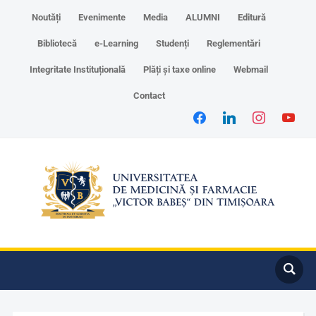
Noutăți
Evenimente
Media
ALUMNI
Editură
Bibliotecă
e-Learning
Studenți
Reglementări
Integritate Instituțională
Plăți și taxe online
Webmail
Contact