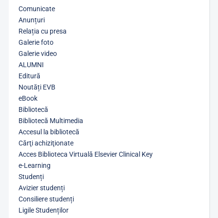
Comunicate
Anunțuri
Relația cu presa
Galerie foto
Galerie video
ALUMNI
Editură
Noutăți EVB
eBook
Bibliotecă
Bibliotecă Multimedia
Accesul la bibliotecă
Cărţi achiziţionate
Acces Biblioteca Virtuală Elsevier Clinical Key
e-Learning
Studenți
Avizier studenți
Consiliere studenți
Ligile Studenților