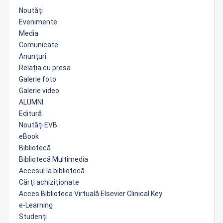
Noutăți
Evenimente
Media
Comunicate
Anunțuri
Relația cu presa
Galerie foto
Galerie video
ALUMNI
Editură
Noutăți EVB
eBook
Bibliotecă
Bibliotecă Multimedia
Accesul la bibliotecă
Cărţi achiziţionate
Acces Biblioteca Virtuală Elsevier Clinical Key
e-Learning
Studenți