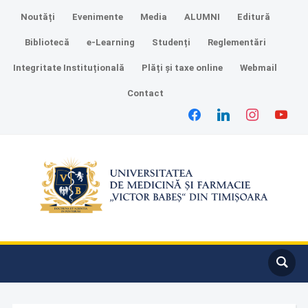
Noutăți
Evenimente
Media
ALUMNI
Editură
Bibliotecă
e-Learning
Studenți
Reglementări
Integritate Instituțională
Plăți și taxe online
Webmail
Contact
facebook
linkedin
instagram
youtube