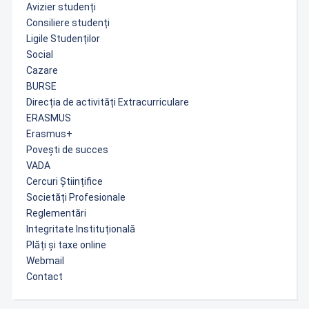
Avizier studenți
Consiliere studenți
Ligile Studenților
Social
Cazare
BURSE
Direcția de activități Extracurriculare
ERASMUS
Erasmus+
Povești de succes
VADA
Cercuri Științifice
Societăți Profesionale
Reglementări
Integritate Instituțională
Plăți și taxe online
Webmail
Contact