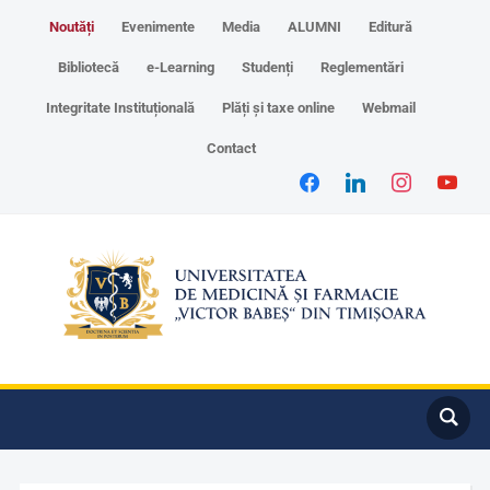
Noutăți
Evenimente
Media
ALUMNI
Editură
Bibliotecă
e-Learning
Studenți
Reglementări
Integritate Instituțională
Plăți și taxe online
Webmail
Contact