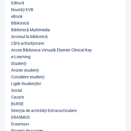
Editură
Noutăți EVB
eBook
Bibliotecă
Bibliotecă Multimedia
Accesul la bibliotecă
Cărţi achiziţionate
Acces Biblioteca Virtuală Elsevier Clinical Key
e-Learning
Studenți
Avizier studenți
Consiliere studenți
Ligile Studenților
Social
Cazare
BURSE
Direcția de activități Extracurriculare
ERASMUS
Erasmus+
Povești de succes