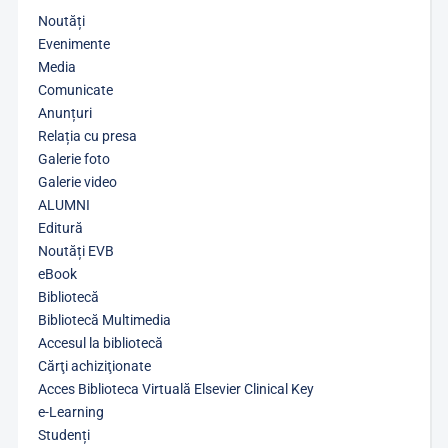
Noutăți
Evenimente
Media
Comunicate
Anunțuri
Relația cu presa
Galerie foto
Galerie video
ALUMNI
Editură
Noutăți EVB
eBook
Bibliotecă
Bibliotecă Multimedia
Accesul la bibliotecă
Cărţi achiziţionate
Acces Biblioteca Virtuală Elsevier Clinical Key
e-Learning
Studenți