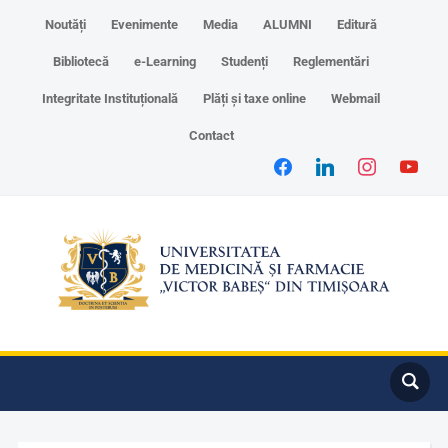
Noutăți
Evenimente
Media
ALUMNI
Editură
Bibliotecă
e-Learning
Studenți
Reglementări
Integritate Instituțională
Plăți și taxe online
Webmail
Contact