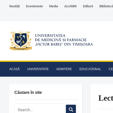
Noutăți
Evenimente
Media
ALUMNI
Editură
Bibliotec
ACASĂ
UNIVERSITATE
ADMITERE
EDUCAȚIONAL
CE
Căutare în site
Lect