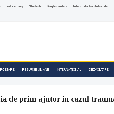
ă
e-Learning
Studenți
Reglementări
Integritate Instituțională
RCETARE
RESURSE UMANE
INTERNAȚIONAL
DEZVOLTARE
ia de prim ajutor in cazul trauma