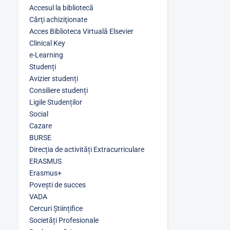
Accesul la bibliotecă
Cărţi achiziţionate
Acces Biblioteca Virtuală Elsevier
Clinical Key
e-Learning
Studenți
Avizier studenți
Consiliere studenți
Ligile Studenților
Social
Cazare
BURSE
Direcția de activități Extracurriculare
ERASMUS
Erasmus+
Povești de succes
VADA
Cercuri Științifice
Societăți Profesionale