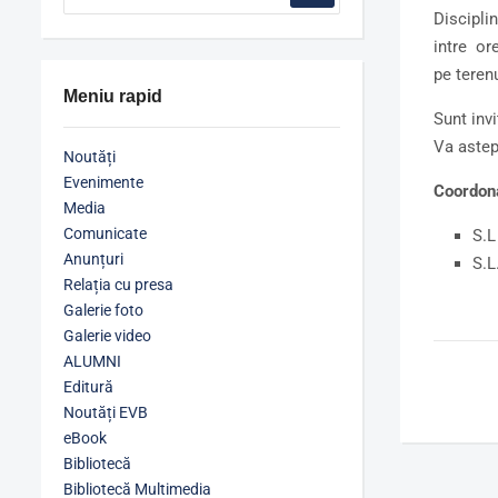
Discipli
intre or
pe terenu
Meniu rapid
Sunt invi
Va aste
Noutăți
Evenimente
Coordona
Media
Comunicate
S.L
Anunțuri
S.
Relația cu presa
Galerie foto
Galerie video
ALUMNI
Editură
Noutăți EVB
eBook
Bibliotecă
Bibliotecă Multimedia