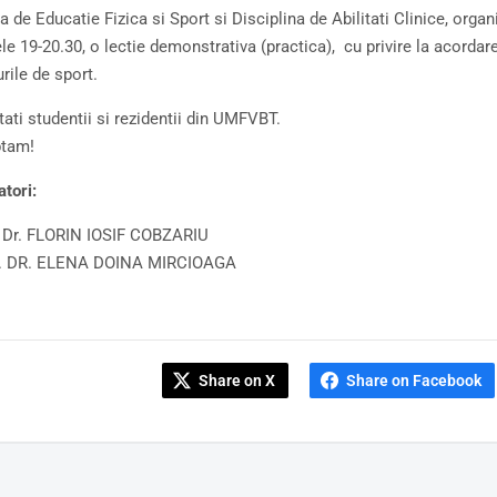
na de Educatie Fizica si Sport si Disciplina de Abilitati Clinice, org
ele 19-20.30, o lectie demonstrativa (practica), cu privire la acordar
rile de sport.
tati studentii si rezidentii din UMFVBT.
ptam!
tori:
 Dr. FLORIN IOSIF COBZARIU
L. DR. ELENA DOINA MIRCIOAGA
Share on X
Share on Facebook