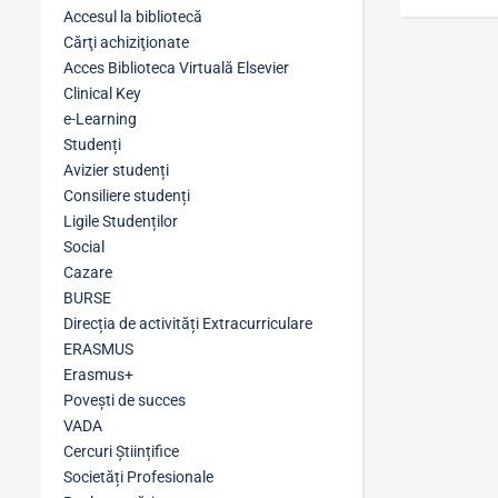
Accesul la bibliotecă
Cărţi achiziţionate
Acces Biblioteca Virtuală Elsevier
Clinical Key
e-Learning
Studenți
Avizier studenți
Consiliere studenți
Ligile Studenților
Social
Cazare
BURSE
Direcția de activități Extracurriculare
ERASMUS
Erasmus+
Povești de succes
VADA
Cercuri Științifice
Societăți Profesionale