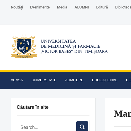
Noutăți
Evenimente
Media
ALUMNI
Editură
Bibliotec
ACASĂ
UNIVERSITATE
ADMITERE
EDUCAȚIONAL
CE
Căutare în site
Man