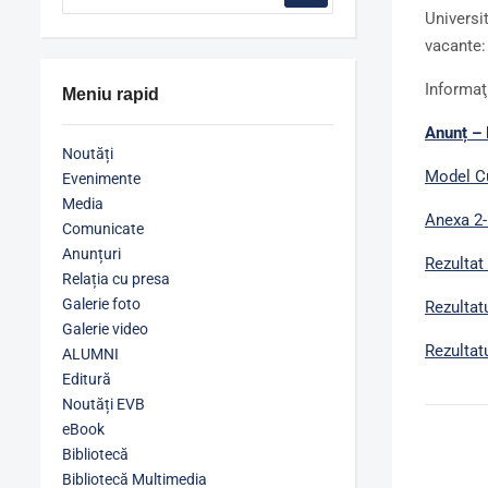
Universi
vacante
Informaţ
Meniu rapid
Anunț –
Noutăți
Model
C
Evenimente
Media
Anexa 2-
Comunicate
Anunțuri
Rezultat
Relația cu presa
Galerie foto
Rezultatu
Galerie video
Rezultatu
ALUMNI
Editură
Noutăți EVB
eBook
Bibliotecă
Bibliotecă Multimedia