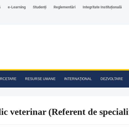
ă
e-Learning
Studenți
Reglementări
Integritate Instituțională
RCETARE
RESURSE UMANE
INTERNAȚIONAL
DEZVOLTARE
c veterinar (Referent de speciali