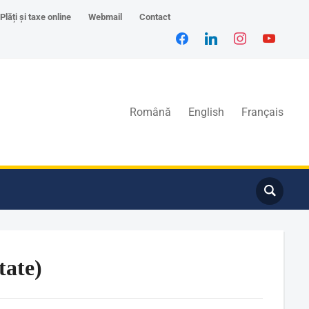
Plăți și taxe online
Webmail
Contact
Română
English
Français
tate)