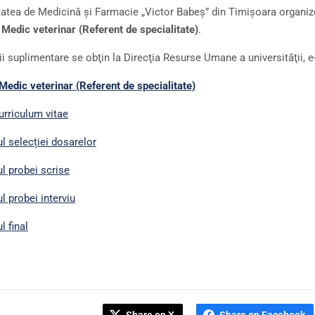
tatea de Medicină şi Farmacie „Victor Babeş” din Timişoara organiz
:
Medic veterinar (Referent de specialitate)
.
ii suplimentare se obţin la Direcţia Resurse Umane a universităţii, 
Medic veterinar (Referent de specialitate)
urriculum vitae
ul selecției dosarelor
ul probei scrise
l probei interviu
l final