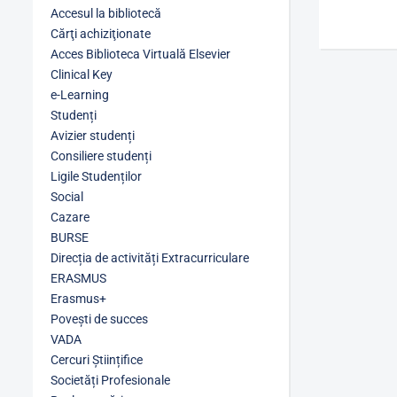
Accesul la bibliotecă
Cărţi achiziţionate
Acces Biblioteca Virtuală Elsevier
Clinical Key
e-Learning
Studenți
Avizier studenți
Consiliere studenți
Ligile Studenților
Social
Cazare
BURSE
Direcția de activități Extracurriculare
ERASMUS
Erasmus+
Povești de succes
VADA
Cercuri Științifice
Societăți Profesionale