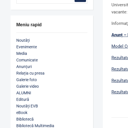
Universi
vacante
Informaţ
Meniu rapid
Anunț – 
Noutăți
Model
C
Evenimente
Media
Rezultat
Comunicate
Anunțuri
Rezultat
Relația cu presa
Galerie foto
Rezultatu
Galerie video
Rezultatu
ALUMNI
Editură
Noutăți EVB
eBook
Bibliotecă
Bibliotecă Multimedia