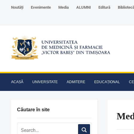
Noutăți
Evenimente
Media
ALUMNI
Editură
Bibliotec
ACASĂ
UNIVERSITATE
ADMITERE
EDUCAȚIONAL
CE
Căutare în site
Medi