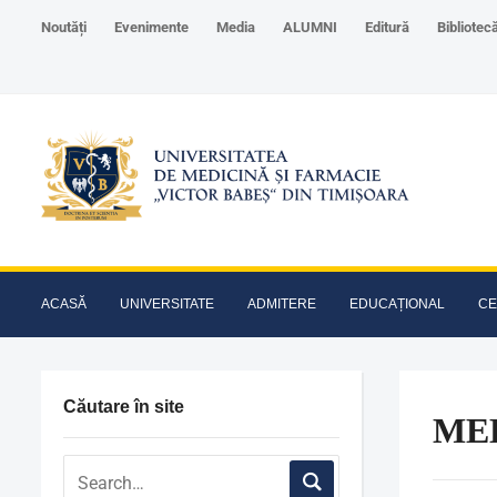
Noutăți
Evenimente
Media
ALUMNI
Editură
Bibliotec
ACASĂ
UNIVERSITATE
ADMITERE
EDUCAȚIONAL
CE
Căutare în site
MED