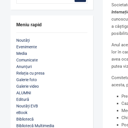
Societat
Internaț
cunoscut
Meniu rapid
a câștiga
posibilit
Noutăți
Anul aces
Evenimente
lor în c
Media
avea ocaz
Comunicate
putea vi
Anunțuri
Relația cu presa
Comitetu
Galerie foto
acesta, p
Galerie video
ALUMNI
Pre
Editură
Caz
Noutăți EVB
Med
eBook
Chi
Bibliotecă
Pos
Bibliotecă Multimedia