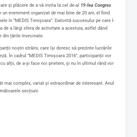
e și plăcere de a vă invita la cel de-al
19-lea Congres
e un eveniment organizat de mai bine de 20 ani, el fiind
ele în ”MEDIS Timișoara”. Datorită succesului pe care l-
ea de a lărgi sfera de activitate a acestuia, astfel dând
e din țările învecinate.
anții noștri străini, care își doresc să prezinte lucrările
leză. În cadrul ”MEDIS Timișoara 2016”, participanții vor
u alții, de a-și face noi prieteni, și nu în ultimul rând vor
t mai complex, variat și extraordinar de interesant. Anul
următoarele secțiuni: