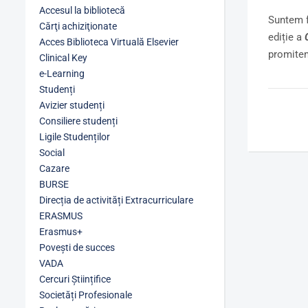
Accesul la bibliotecă
Suntem f
Cărţi achiziţionate
ediție a
Acces Biblioteca Virtuală Elsevier
promitem
Clinical Key
e-Learning
Studenți
Avizier studenți
Consiliere studenți
Ligile Studenților
Social
Cazare
BURSE
Direcția de activități Extracurriculare
ERASMUS
Erasmus+
Povești de succes
VADA
Cercuri Științifice
Societăți Profesionale