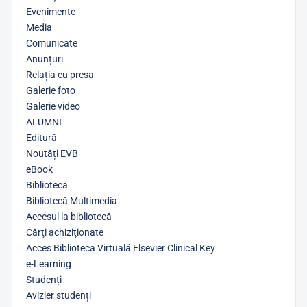
Evenimente
Media
Comunicate
Anunțuri
Relația cu presa
Galerie foto
Galerie video
ALUMNI
Editură
Noutăți EVB
eBook
Bibliotecă
Bibliotecă Multimedia
Accesul la bibliotecă
Cărţi achiziţionate
Acces Biblioteca Virtuală Elsevier Clinical Key
e-Learning
Studenți
Avizier studenți