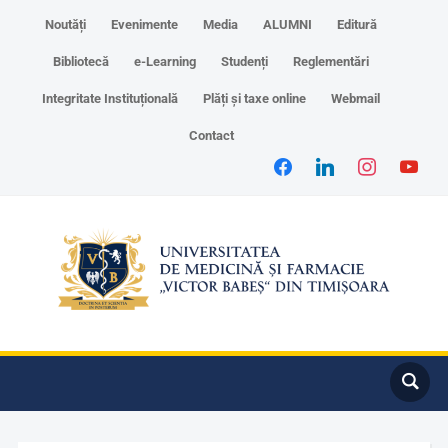
Noutăți
Evenimente
Media
ALUMNI
Editură
Bibliotecă
e-Learning
Studenți
Reglementări
Integritate Instituțională
Plăți și taxe online
Webmail
Contact