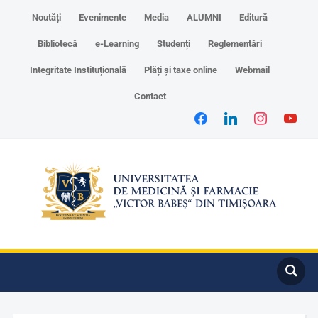
Noutăți
Evenimente
Media
ALUMNI
Editură
Bibliotecă
e-Learning
Studenți
Reglementări
Integritate Instituțională
Plăți și taxe online
Webmail
Contact