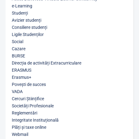
e-Learning
Studenți
Avizier studenți
Consiliere studenți
Ligile Studenților
Social
Cazare
BURSE
Direcția de activități Extracurriculare
ERASMUS
Erasmus+
Povești de succes
VADA
Cercuri Științifice
Societăți Profesionale
Reglementări
Integritate Instituțională
Plăți și taxe online
Webmail