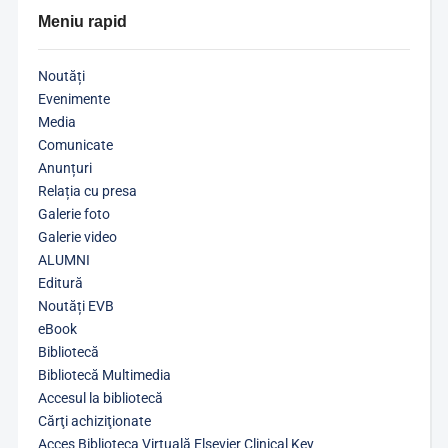
Meniu rapid
Noutăți
Evenimente
Media
Comunicate
Anunțuri
Relația cu presa
Galerie foto
Galerie video
ALUMNI
Editură
Noutăți EVB
eBook
Bibliotecă
Bibliotecă Multimedia
Accesul la bibliotecă
Cărţi achiziţionate
Acces Biblioteca Virtuală Elsevier Clinical Key