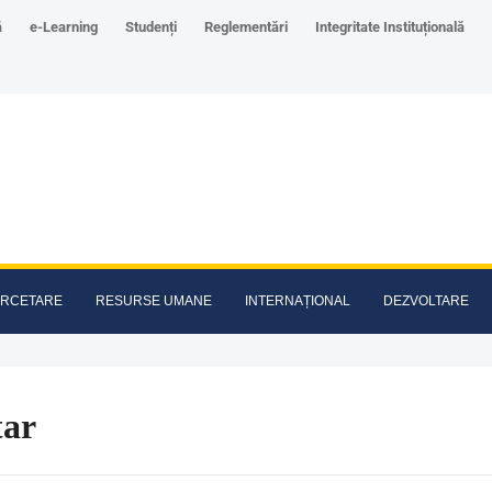
ă
e-Learning
Studenți
Reglementări
Integritate Instituțională
RCETARE
RESURSE UMANE
INTERNAȚIONAL
DEZVOLTARE
tar