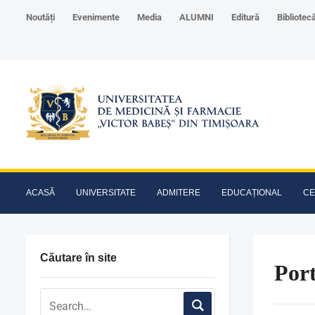
Noutăți
Evenimente
Media
ALUMNI
Editură
Bibliotec
ACASĂ
UNIVERSITATE
ADMITERE
EDUCAȚIONAL
CE
Căutare în site
Por