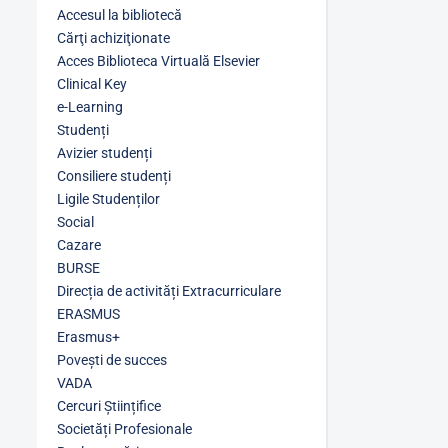
Accesul la bibliotecă
Cărţi achiziţionate
Acces Biblioteca Virtuală Elsevier
Clinical Key
e-Learning
Studenți
Avizier studenți
Consiliere studenți
Ligile Studenților
Social
Cazare
BURSE
Direcția de activități Extracurriculare
ERASMUS
Erasmus+
Povești de succes
VADA
Cercuri Științifice
Societăți Profesionale