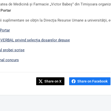
tatea de Medicină şi Farmacie „Victor Babeş” din Timişoara organiz
:
Portar
ii suplimentare se obţin la Direcţia Resurse Umane a universităţii, 
Portar
ERBAL privind selecția dosarelor depuse
ul probei scrise
inal concurs
Share on X
Share on Facebook