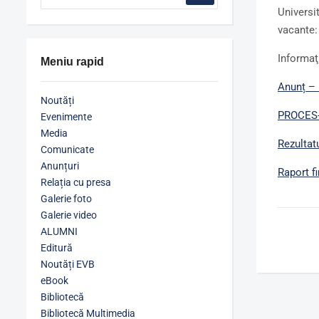
Universi
vacante
Informaţ
Meniu rapid
Anunț – 
Noutăți
PROCES-V
Evenimente
Media
Rezultat
Comunicate
Anunțuri
Raport f
Relația cu presa
Galerie foto
Galerie video
ALUMNI
Editură
Noutăți EVB
eBook
Bibliotecă
Bibliotecă Multimedia