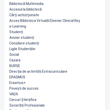
Bibliotecă Multimedia
Accesul la bibliotecă
Cărţi achiziţionate
Acces Biblioteca Virtuală Elsevier Clinical Key
e-Learning
Studenți
Avizier studenți
Consiliere studenți
Ligile Studenților
Social
Cazare
BURSE
Direcția de activități Extracurriculare
ERASMUS
Erasmus+
Povești de succes
VADA
Cercuri Științifice
Societăți Profesionale