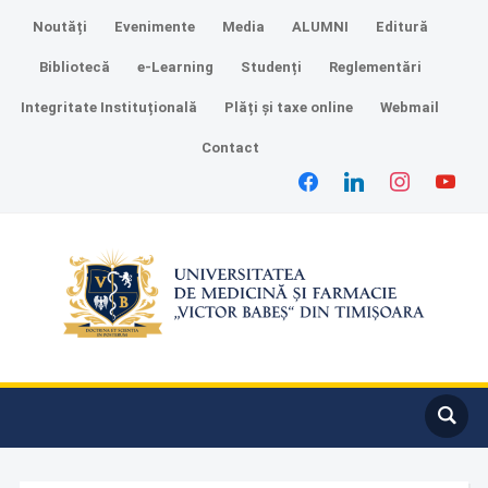
Noutăți
Evenimente
Media
ALUMNI
Editură
Bibliotecă
e-Learning
Studenți
Reglementări
Integritate Instituțională
Plăți și taxe online
Webmail
Contact