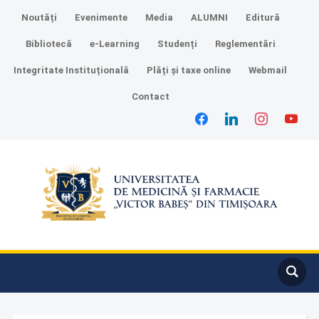
Noutăți
Evenimente
Media
ALUMNI
Editură
Bibliotecă
e-Learning
Studenți
Reglementări
Integritate Instituțională
Plăți și taxe online
Webmail
Contact