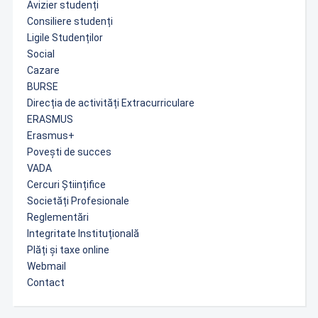
Avizier studenți
Consiliere studenți
Ligile Studenților
Social
Cazare
BURSE
Direcția de activități Extracurriculare
ERASMUS
Erasmus+
Povești de succes
VADA
Cercuri Științifice
Societăți Profesionale
Reglementări
Integritate Instituțională
Plăți și taxe online
Webmail
Contact