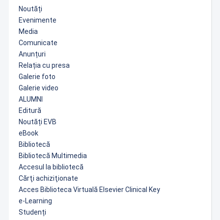
Noutăți
Evenimente
Media
Comunicate
Anunțuri
Relația cu presa
Galerie foto
Galerie video
ALUMNI
Editură
Noutăți EVB
eBook
Bibliotecă
Bibliotecă Multimedia
Accesul la bibliotecă
Cărţi achiziţionate
Acces Biblioteca Virtuală Elsevier Clinical Key
e-Learning
Studenți