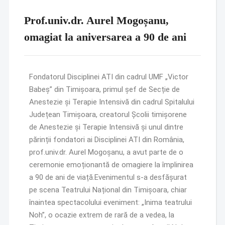
Prof.univ.dr. Aurel Mogoșanu,
omagiat la aniversarea a 90 de ani
Fondatorul Disciplinei ATI din cadrul UMF „Victor
Babeș” din Timișoara, primul șef de Secție de
Anestezie și Terapie Intensivă din cadrul Spitalului
Județean Timișoara, creatorul Școlii timișorene
de Anestezie și Terapie Intensivă și unul dintre
părinții fondatori ai Disciplinei ATI din România,
prof.univ.dr. Aurel Mogoșanu, a avut parte de o
ceremonie emoționantă de omagiere la împlinirea
a 90 de ani de viață.Evenimentul s-a desfășurat
pe scena Teatrului Național din Timișoara, chiar
înaintea spectacolului eveniment: „Inima teatrului
Noh”, o ocazie extrem de rară de a vedea, la