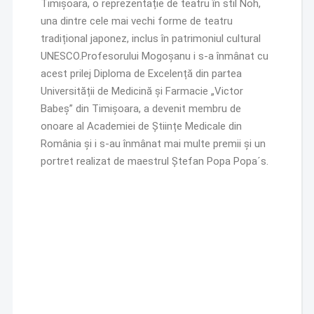
Timișoara, o reprezentație de teatru în stil Noh,
una dintre cele mai vechi forme de teatru
tradițional japonez, inclus în patrimoniul cultural
UNESCO.Profesorului Mogoșanu i s-a înmânat cu
acest prilej Diploma de Excelență din partea
Universității de Medicină și Farmacie „Victor
Babeș” din Timișoara, a devenit membru de
onoare al Academiei de Științe Medicale din
România și i s-au înmânat mai multe premii și un
portret realizat de maestrul Ștefan Popa Popa´s.