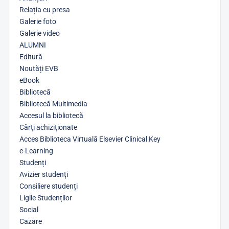
Relația cu presa
Galerie foto
Galerie video
ALUMNI
Editură
Noutăți EVB
eBook
Bibliotecă
Bibliotecă Multimedia
Accesul la bibliotecă
Cărţi achiziţionate
Acces Biblioteca Virtuală Elsevier Clinical Key
e-Learning
Studenți
Avizier studenți
Consiliere studenți
Ligile Studenților
Social
Cazare