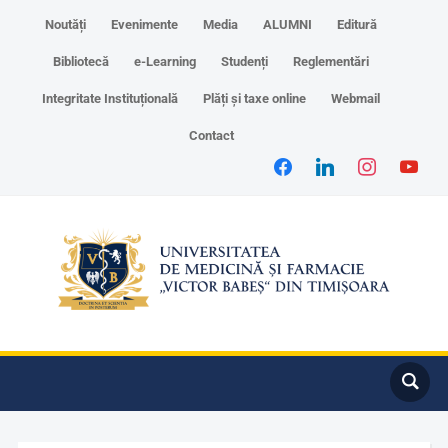
Noutăți
Evenimente
Media
ALUMNI
Editură
Bibliotecă
e-Learning
Studenți
Reglementări
Integritate Instituțională
Plăți și taxe online
Webmail
Contact