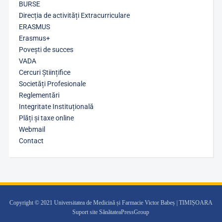
BURSE
Direcția de activități Extracurriculare
ERASMUS
Erasmus+
Povești de succes
VADA
Cercuri Științifice
Societăți Profesionale
Reglementări
Integritate Instituțională
Plăți și taxe online
Webmail
Contact
Copyright © 2021 Universitatea de Medicină și Farmacie Victor Babeș | TIMIȘOARA
Suport site SănătateaPressGroup