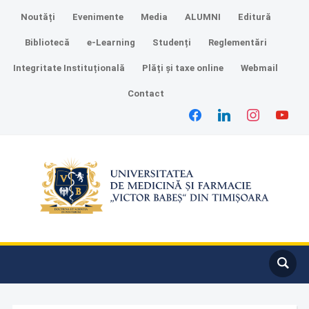
Noutăți
Evenimente
Media
ALUMNI
Editură
Bibliotecă
e-Learning
Studenți
Reglementări
Integritate Instituțională
Plăți și taxe online
Webmail
Contact