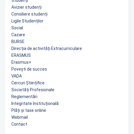
Studenți
Avizier studenți
Consiliere studenți
Ligile Studenților
Social
Cazare
BURSE
Direcția de activități Extracurriculare
ERASMUS
Erasmus+
Povești de succes
VADA
Cercuri Științifice
Societăți Profesionale
Reglementări
Integritate Instituțională
Plăți și taxe online
Webmail
Contact