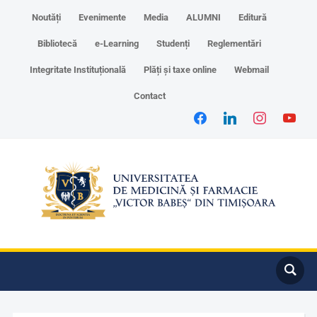
Noutăți
Evenimente
Media
ALUMNI
Editură
Bibliotecă
e-Learning
Studenți
Reglementări
Integritate Instituțională
Plăți și taxe online
Webmail
Contact