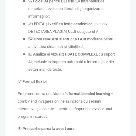
🔍
Folosi AI
pentru DEFINIREA întrebărilor de
cercetare, revizuirea literaturii și organizarea
informațiilor;
✍️
EDITA și verifica texte academice
, inclusiv
DETECTAREA PLAGIATULUI cu ajutorul AI;
🖼️
Crea IMAGINI și PREZENTĂRI moderne
pentru
activitatea didactică și științifică;
📊
Analiza și vizualiza DATE COMPLEXE
cu suport
AI, inclusiv extragerea automată a informațiilor din
seturi mari de texte.
💡
Format flexibil
Programul se va desfășura în
format blended learning
–
combinând învățarea online asincronă cu sesiuni
interactive și aplicate – pentru a răspunde nevoilor unui
program încărcat.
🌟
Prin participarea la acest curs
: