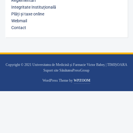
Reglementări
Integritate Instituțională
Plăți și taxe online
Webmail
Contact
Copyright © 2021 Universitatea de Medicină și Farmacie Victor Babeș | TIMIȘOARA
Suport site SănătateaPressGroup
WordPress Theme by
WPZOOM