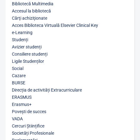
Bibliotecă Multimedia
Accesul la bibliotecă
Cărţi achiziţionate
Acces Biblioteca Virtuală Elsevier Clinical Key
e-Learning
Studenți
Avizier studenți
Consiliere studenți
Ligile Studenților
Social
Cazare
BURSE
Direcția de activități Extracurriculare
ERASMUS
Erasmus+
Povești de succes
VADA
Cercuri Științifice
Societăți Profesionale