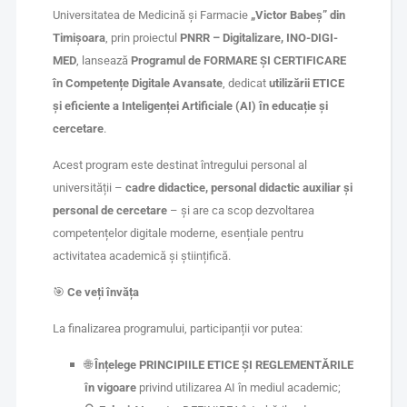
Universitatea de Medicină și Farmacie
„Victor Babeș” din
Timișoara
, prin proiectul
PNRR – Digitalizare, INO-DIGI-
MED
, lansează
Programul de FORMARE ȘI CERTIFICARE
în Competențe Digitale Avansate
, dedicat
utilizării ETICE
și eficiente a Inteligenței Artificiale (AI) în educație și
cercetare
.
Acest program este destinat întregului personal al
universității –
cadre didactice, personal didactic auxiliar și
personal de cercetare
– și are ca scop dezvoltarea
competențelor digitale moderne, esențiale pentru
activitatea academică și științifică.
🎯
Ce veți învăța
La finalizarea programului, participanții vor putea:
🌐
Înțelege PRINCIPIILE ETICE ȘI REGLEMENTĂRILE
în vigoare
privind utilizarea AI în mediul academic;