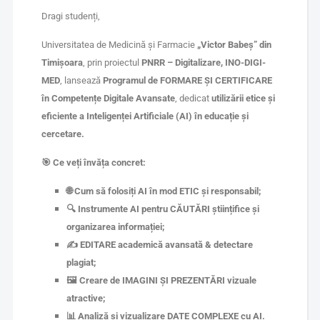
Dragi studenți,
Universitatea de Medicină și Farmacie
„Victor Babeș” din
Timișoara
, prin proiectul
PNRR – Digitalizare, INO-DIGI-
MED
, lansează
Programul de FORMARE ȘI CERTIFICARE
în Competențe Digitale Avansate
, dedicat
utilizării etice și
eficiente a Inteligenței Artificiale (AI) în educație și
cercetare.
🎯
Ce veți învăța concret:
🌐
Cum să folosiți AI în mod ETIC și responsabil;
🔍
Instrumente AI pentru CĂUTĂRI științifice și
organizarea informației;
✍️
EDITARE academică avansată & detectare
plagiat;
🖼️
Creare de IMAGINI ȘI PREZENTĂRI vizuale
atractive;
📊
Analiză și vizualizare DATE COMPLEXE cu AI.