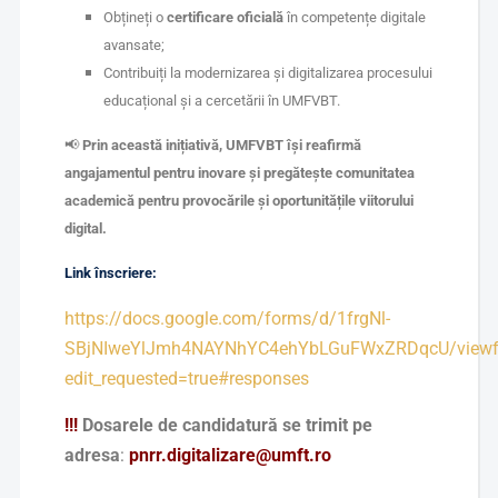
Obțineți o
certificare oficială
în competențe digitale
avansate;
Contribuiți la modernizarea și digitalizarea procesului
educațional și a cercetării în UMFVBT.
📢
Prin această inițiativă, UMFVBT își reafirmă
angajamentul pentru inovare și pregătește comunitatea
academică pentru provocările și oportunitățile viitorului
digital.
Link înscriere:
https://docs.google.com/forms/d/1frgNl-
SBjNIweYlJmh4NAYNhYC4ehYbLGuFWxZRDqcU/view
edit_requested=true#responses
!!!
Dosarele de candidatură se trimit pe
adresa
:
pnrr.digitalizare@umft.ro