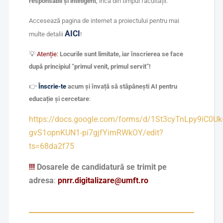
responsabil și inteligent
, încă din timpul facultății.”
Accesează pagina de internet a proiectului pentru mai
AICI
multe detalii
!
💡
Atenție:
Locurile sunt limitate, iar înscrierea se face
după principiul “primul venit, primul servit”!
👉
Înscrie-te
acum și învață să stăpânești AI pentru
educație și cercetare
:
https://docs.google.com/forms/d/1St3cyTnLpy9iC0Uk
gvS1opnKUN1-pi7gjfYimRWkOY/edit?
ts=68da2f75
!!!
Dosarele de candidatură se trimit pe
adresa
:
pnrr.digitalizare@umft.ro