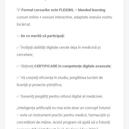
💡
Format cursurilor este FLEXIBIL – blended learning
:
cursuri online + sesiuni interactive, adaptate orarului vostru
încărcat.
✨
De ce merită să participați:
✅ Învățați abilități digitale cerute deja în medicină și
cercetare;
✅ Obțineți
CERTIFICARE în competențe digitale avansate
;
✅ Vă creșteți eficiența în studiu, pregătirea lucrării de
licență și proiecte științifice;
✅ Deveniți pregătiți pentru viitorul digital al medicinei.
„Inteligența artificială nu mai este doar un concept futurist
– este un instrument practic pentru medicii, farmaciștii și
cercetătorii de mâine. Acest program vă ajută să o folosiți