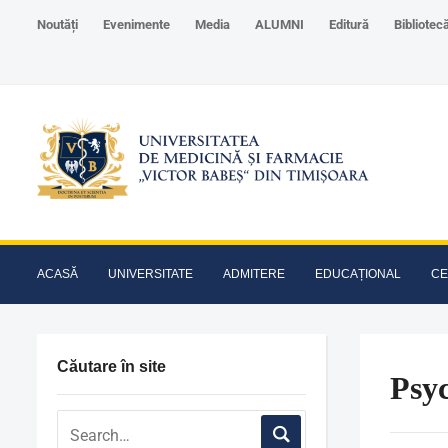
Noutăți
Evenimente
Media
ALUMNI
Editură
Bibliotec
ACASĂ
UNIVERSITATE
ADMITERE
EDUCAȚIONAL
CE
Căutare în site
Psyc