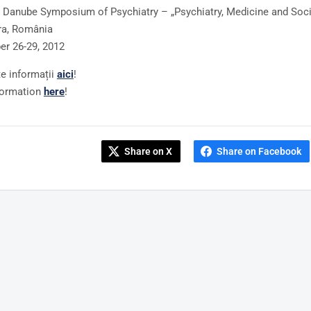
 Danube Symposium of Psychiatry – „Psychiatry, Medicine and Soci
ra, România
r 26-29, 2012
e informații
aici
!
formation
here
!
Share on X
Share on Facebook