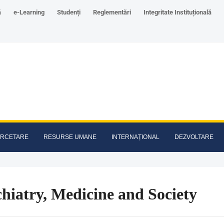
ă
e-Learning
Studenți
Reglementări
Integritate Instituțională
RCETARE
RESURSE UMANE
INTERNAȚIONAL
DEZVOLTARE
hiatry, Medicine and Society