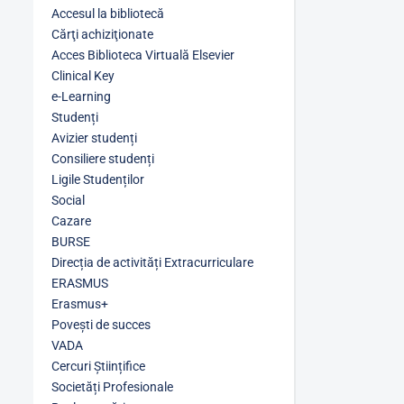
Accesul la bibliotecă
Cărţi achiziţionate
Acces Biblioteca Virtuală Elsevier
Clinical Key
e-Learning
Studenți
Avizier studenți
Consiliere studenți
Ligile Studenților
Social
Cazare
BURSE
Direcția de activități Extracurriculare
ERASMUS
Erasmus+
Povești de succes
VADA
Cercuri Științifice
Societăți Profesionale