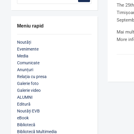
The 25th
Timișoa
Septembe
Meniu rapid
Mai mult
More in
Noutăți
Evenimente
Media
Comunicate
Anunțuri
Relația cu presa
Galerie foto
Galerie video
ALUMNI
Editură
Noutăți EVB
eBook
Bibliotecă
Bibliotecă Multimedia