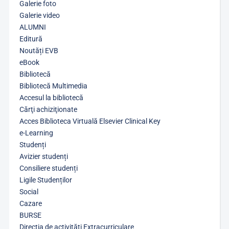
Galerie foto
Galerie video
ALUMNI
Editură
Noutăți EVB
eBook
Bibliotecă
Bibliotecă Multimedia
Accesul la bibliotecă
Cărţi achiziţionate
Acces Biblioteca Virtuală Elsevier Clinical Key
e-Learning
Studenți
Avizier studenți
Consiliere studenți
Ligile Studenților
Social
Cazare
BURSE
Direcția de activități Extracurriculare