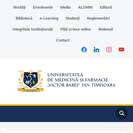
Noutăți
Evenimente
Media
ALUMNI
Editură
Bibliotecă
e-Learning
Studenți
Reglementări
Integritate Instituțională
Plăți și taxe online
Webmail
Contact