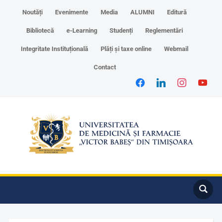
Noutăți
Evenimente
Media
ALUMNI
Editură
Bibliotecă
e-Learning
Studenți
Reglementări
Integritate Instituțională
Plăți și taxe online
Webmail
Contact