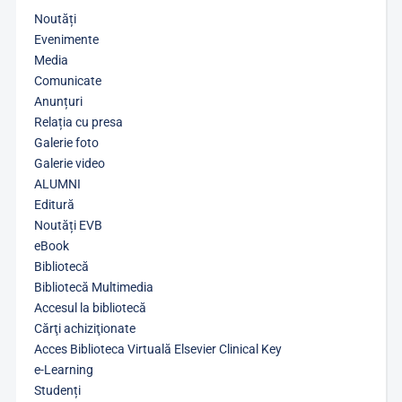
Noutăți
Evenimente
Media
Comunicate
Anunțuri
Relația cu presa
Galerie foto
Galerie video
ALUMNI
Editură
Noutăți EVB
eBook
Bibliotecă
Bibliotecă Multimedia
Accesul la bibliotecă
Cărţi achiziţionate
Acces Biblioteca Virtuală Elsevier Clinical Key
e-Learning
Studenți