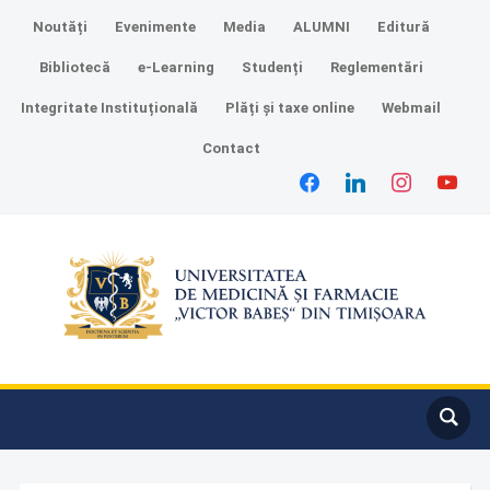
Noutăți
Evenimente
Media
ALUMNI
Editură
Bibliotecă
e-Learning
Studenți
Reglementări
Integritate Instituțională
Plăți și taxe online
Webmail
Contact