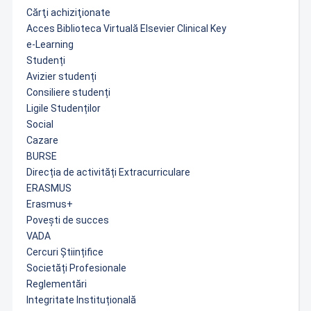
Cărţi achiziţionate
Acces Biblioteca Virtuală Elsevier Clinical Key
e-Learning
Studenți
Avizier studenți
Consiliere studenți
Ligile Studenților
Social
Cazare
BURSE
Direcția de activități Extracurriculare
ERASMUS
Erasmus+
Povești de succes
VADA
Cercuri Științifice
Societăți Profesionale
Reglementări
Integritate Instituțională