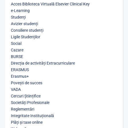
Acces Biblioteca Virtuală Elsevier Clinical Key
e-Learning
Studenți
Avizier studenți
Consiliere studenți
Ligile Studenților
Social
Cazare
BURSE
Direcția de activități Extracurriculare
ERASMUS
Erasmus+
Povești de succes
VADA
Cercuri Științifice
Societăți Profesionale
Reglementări
Integritate Instituțională
Plăți și taxe online