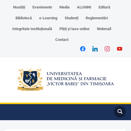
Noutăți
Evenimente
Media
ALUMNI
Editură
Bibliotecă
e-Learning
Studenți
Reglementări
Integritate Instituțională
Plăți și taxe online
Webmail
Contact