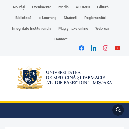
Noutăți
Evenimente
Media
ALUMNI
Editură
Bibliotecă
e-Learning
Studenți
Reglementări
Integritate Instituțională
Plăți și taxe online
Webmail
Contact