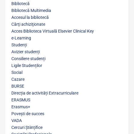
Bibliotecă
Bibliotecă Multimedia
Accesul la bibliotecă
Cărţi achiziţionate
Acces Biblioteca Virtuală Elsevier Clinical Key
e-Learning
Studenți
Avizier studenți
Consiliere studenți
Ligile Studenților
Social
Cazare
BURSE
Direcția de activități Extracurriculare
ERASMUS
Erasmus+
Povești de succes
VADA
Cercuri Științifice