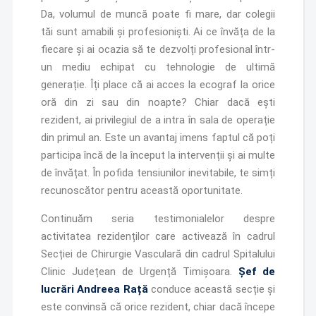
Da, volumul de muncă poate fi mare, dar colegii
tăi sunt amabili și profesioniști. Ai ce învăța de la
fiecare și ai ocazia să te dezvolți profesional într-
un mediu echipat cu tehnologie de ultimă
generație. Îți place că ai acces la ecograf la orice
oră din zi sau din noapte? Chiar dacă ești
rezident, ai privilegiul de a intra în sala de operație
din primul an. Este un avantaj imens faptul că poți
participa încă de la început la intervenții și ai multe
de învățat. În pofida tensiunilor inevitabile, te simți
recunoscător pentru această oportunitate.
Continuăm seria testimonialelor despre
activitatea rezidenților care activează în cadrul
Secției de Chirurgie Vasculară din cadrul Spitalului
Clinic Județean de Urgență Timișoara.
Șef de
lucrări Andreea Rață
conduce această secție și
este convinsă că orice rezident, chiar dacă începe