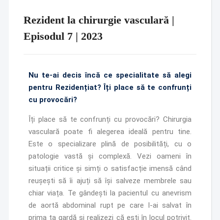
Rezident la chirurgie vasculară |
Episodul 7 | 2023
Nu te-ai decis încă ce specialitate să alegi
pentru Rezidențiat? Îți place să te confrunți
cu provocări?
Îți place să te confrunți cu provocări? Chirurgia
vasculară poate fi alegerea ideală pentru tine.
Este o specializare plină de posibilități, cu o
patologie vastă și complexă. Vezi oameni în
situații critice și simți o satisfacție imensă când
reușești să îi ajuți să își salveze membrele sau
chiar viața. Te gândești la pacientul cu anevrism
de aortă abdominal rupt pe care l-ai salvat în
prima ta gardă și realizezi că ești în locul potrivit.