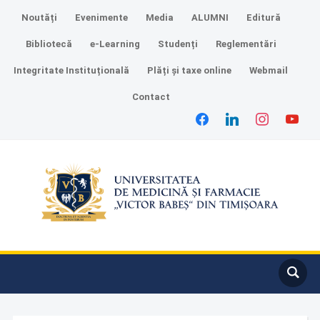
Noutăți
Evenimente
Media
ALUMNI
Editură
Bibliotecă
e-Learning
Studenți
Reglementări
Integritate Instituțională
Plăți și taxe online
Webmail
Contact