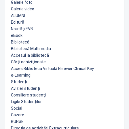
Galerie foto
Galerie video
ALUMNI
Editură
Noutăți EVB
eBook
Bibliotecă
Bibliotecă Multimedia
Accesul la bibliotecă
Cărţi achiziţionate
Acces Biblioteca Virtuală Elsevier Clinical Key
e-Learning
Studenți
Avizier studenți
Consiliere studenți
Ligile Studenților
Social
Cazare
BURSE
Direcția de activități Extracurriculare