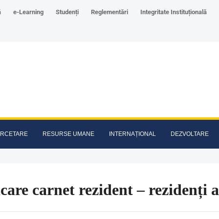
ă
e-Learning
Studenți
Reglementări
Integritate Instituțională
RCETARE
RESURSE UMANE
INTERNAȚIONAL
DEZVOLTARE
care carnet rezident – rezidenți 