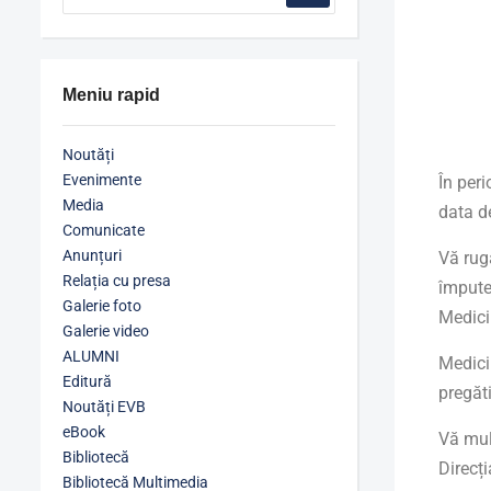
Meniu rapid
Noutăți
Evenimente
În per
Media
data 
Comunicate
Anunțuri
Vă rugă
Relația cu presa
împuter
Galerie foto
Medici
Galerie video
ALUMNI
Medicii
Editură
pregăti
Noutăți EVB
eBook
Vă mul
Bibliotecă
Direcți
Bibliotecă Multimedia