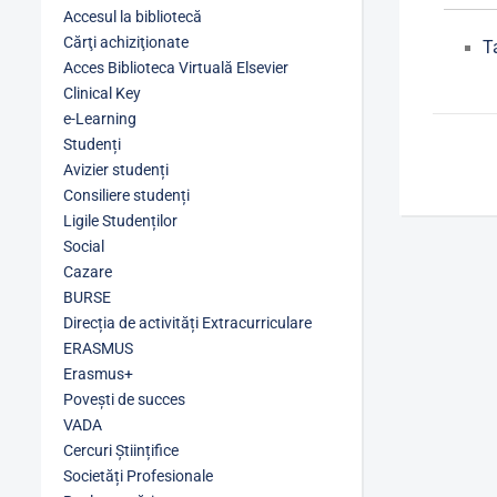
Accesul la bibliotecă
Cărţi achiziţionate
T
Acces Biblioteca Virtuală Elsevier
Clinical Key
e-Learning
Studenți
Avizier studenți
Consiliere studenți
Ligile Studenților
Social
Cazare
BURSE
Direcția de activități Extracurriculare
ERASMUS
Erasmus+
Povești de succes
VADA
Cercuri Științifice
Societăți Profesionale