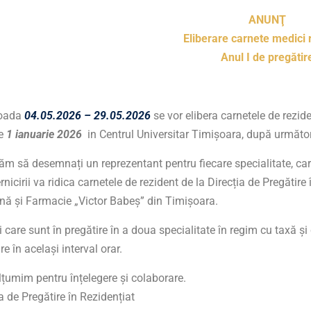
ANUNŢ
Eliberare carnete medici 
Anul I de pregătir
ioada
04.05.2026 – 29.05.2026
se vor elibera carnetele de rezide
de
1 ianuarie 2026
in Centrul Universitar Timișoara, după următo
m să desemnați un reprezentant pentru fiecare specialitate, care 
nicirii va ridica carnetele de rezident de la Direcția de Pregătire
nă și Farmacie „Victor Babeș” din Timișoara.
 care sunt în pregătire în a doua specialitate în regim cu taxă și
re în același interval orar.
țumim pentru înțelegere și colaborare.
a de Pregătire în Rezidențiat