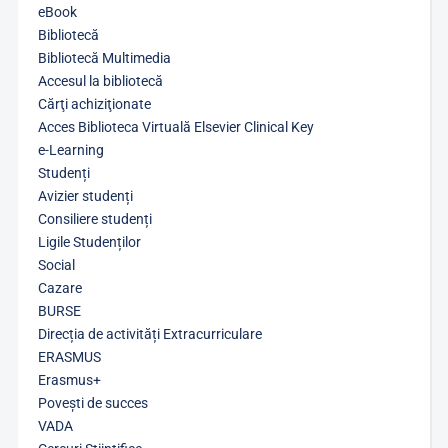
eBook
Bibliotecă
Bibliotecă Multimedia
Accesul la bibliotecă
Cărţi achiziţionate
Acces Biblioteca Virtuală Elsevier Clinical Key
e-Learning
Studenți
Avizier studenți
Consiliere studenți
Ligile Studenților
Social
Cazare
BURSE
Direcția de activități Extracurriculare
ERASMUS
Erasmus+
Povești de succes
VADA