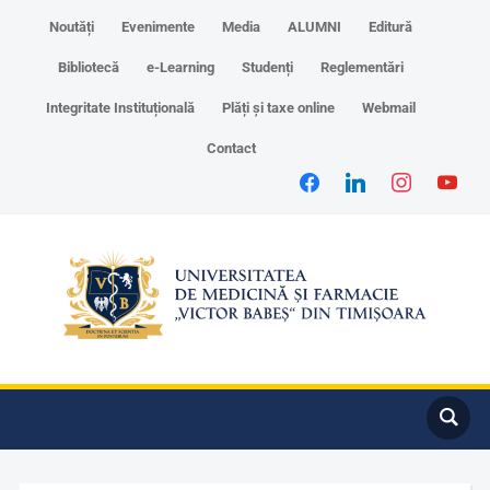
Noutăți
Evenimente
Media
ALUMNI
Editură
Bibliotecă
e-Learning
Studenți
Reglementări
Integritate Instituțională
Plăți și taxe online
Webmail
Contact