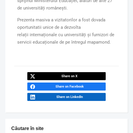
sprijinul Ministerului Educației, alături de alte 27
de universități românești.
Prezenta masiva a vizitatorilor a fost dovada
oportunitatii unice de a dezvolta
relații internaționale cu universități și furnizori de
servicii educaționale de pe întregul mapamond.
Share on X
Share on Facebook
Share on LinkedIn
Căutare în site