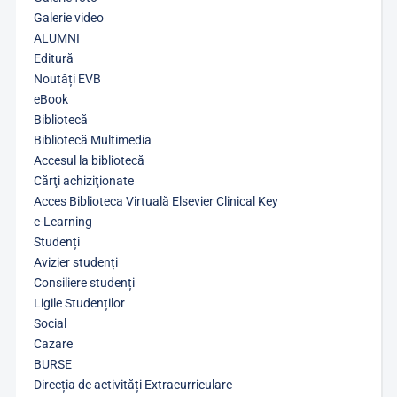
Galerie video
ALUMNI
Editură
Noutăți EVB
eBook
Bibliotecă
Bibliotecă Multimedia
Accesul la bibliotecă
Cărţi achiziţionate
Acces Biblioteca Virtuală Elsevier Clinical Key
e-Learning
Studenți
Avizier studenți
Consiliere studenți
Ligile Studenților
Social
Cazare
BURSE
Direcția de activități Extracurriculare