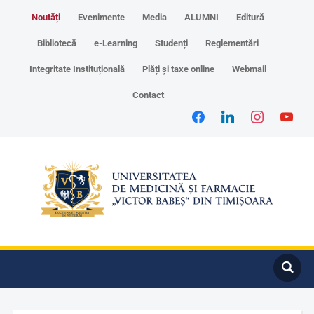
Noutăți
Evenimente
Media
ALUMNI
Editură
Bibliotecă
e-Learning
Studenți
Reglementări
Integritate Instituțională
Plăți și taxe online
Webmail
Contact