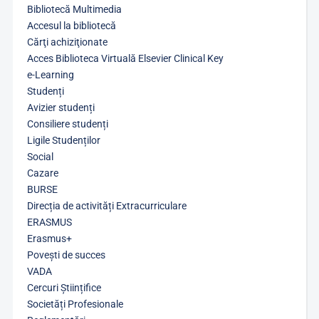
Bibliotecă Multimedia
Accesul la bibliotecă
Cărţi achiziţionate
Acces Biblioteca Virtuală Elsevier Clinical Key
e-Learning
Studenți
Avizier studenți
Consiliere studenți
Ligile Studenților
Social
Cazare
BURSE
Direcția de activități Extracurriculare
ERASMUS
Erasmus+
Povești de succes
VADA
Cercuri Științifice
Societăți Profesionale