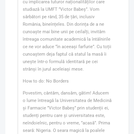
cu implicarea tuturor naționalităților care
studiază la UMFT ”Victor Babeș”. Vom
sărbători pe rând, 35 de țări, inclusiv
România, bineînțeles. Din dorința de a ne
cunoaște mai bine unii pe ceilalți, invităm
întreaga comunitate academică la întâlnirile
ce ne vor aduce ”în aceeași farfurie”. Cu toții
cunoaștem deja faptul că statul la masă îi
unește într-o formulă identitară pe cei
strânși în jurul aceleiași mese.
How to do: No Borders
Povestim, cântăm, dansăm, gătim! Aducem
o lume întreagă la Universitatea de Medicină
și Farmacie ”Victor Babeș” prin studenții ei,
studenți pentru care și universitatea este,
neîndoielnic, pentru o vreme, ”acasă”. Prima
seară: Nigeria. O seara magică la poalele