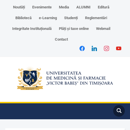
Noutăți
Evenimente
Media
ALUMNI
Editură
Bibliotecă
e-Learning
Studenți
Reglementări
Integritate Instituțională
Plăți și taxe online
Webmail
Contact