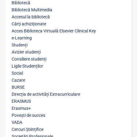
Bibliotecă
Bibliotecă Multimedia
Accesul la bibliotecă
Cărţi achiziţionate
Acces Biblioteca Virtuală Elsevier Clinical Key
e-Learning
Studenți
Avizier studenți
Consiliere studenți
Ligile Studenților
Social
Cazare
BURSE
Direcția de activități Extracurriculare
ERASMUS
Erasmus+
Povești de succes
VADA
Cercuri Științifice
Societăți Profesionale