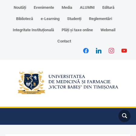
Noutăți
Evenimente
Media
ALUMNI
Editură
Bibliotecă
e-Learning
Studenți
Reglementări
Integritate Instituțională
Plăți și taxe online
Webmail
Contact