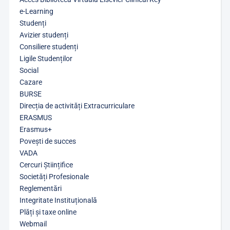
e-Learning
Studenți
Avizier studenți
Consiliere studenți
Ligile Studenților
Social
Cazare
BURSE
Direcția de activități Extracurriculare
ERASMUS
Erasmus+
Povești de succes
VADA
Cercuri Științifice
Societăți Profesionale
Reglementări
Integritate Instituțională
Plăți și taxe online
Webmail