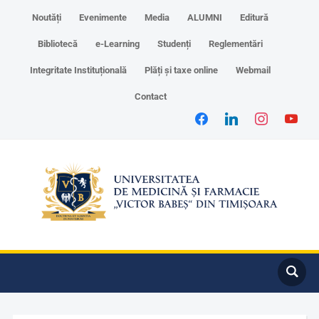
Noutăți
Evenimente
Media
ALUMNI
Editură
Bibliotecă
e-Learning
Studenți
Reglementări
Integritate Instituțională
Plăți și taxe online
Webmail
Contact