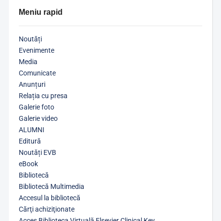
Meniu rapid
Noutăți
Evenimente
Media
Comunicate
Anunțuri
Relația cu presa
Galerie foto
Galerie video
ALUMNI
Editură
Noutăți EVB
eBook
Bibliotecă
Bibliotecă Multimedia
Accesul la bibliotecă
Cărţi achiziţionate
Acces Biblioteca Virtuală Elsevier Clinical Key