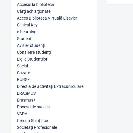
Accesul la bibliotecă
Cărţi achiziţionate
Acces Biblioteca Virtuală Elsevier
Clinical Key
e-Learning
Studenți
Avizier studenți
Consiliere studenți
Ligile Studenților
Social
Cazare
BURSE
Direcția de activități Extracurriculare
ERASMUS
Erasmus+
Povești de succes
VADA
Cercuri Științifice
Societăți Profesionale