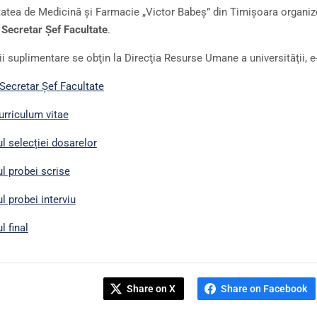
tatea de Medicină şi Farmacie „Victor Babeş” din Timişoara organiz
:
Secretar Șef Facultate
.
ii suplimentare se obţin la Direcţia Resurse Umane a universităţii, 
Secretar Șef Facultate
urriculum vitae
ul selecției dosarelor
ul probei scrise
l probei interviu
l final
Share on X
Share on Facebook