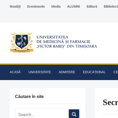
Noutăți
Evenimente
Media
ALUMNI
Editură
Bibliotec
ACASĂ
UNIVERSITATE
ADMITERE
EDUCAȚIONAL
CE
Căutare în site
Secr