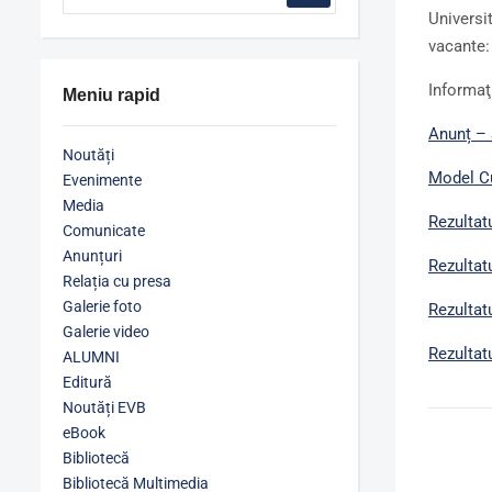
Universi
vacante
Informaţ
Meniu rapid
Anunț – 
Noutăți
Model
C
Evenimente
Media
Rezultat
Comunicate
Anunțuri
Rezultat
Relația cu presa
Galerie foto
Rezultatu
Galerie video
Rezultatu
ALUMNI
Editură
Noutăți EVB
eBook
Bibliotecă
Bibliotecă Multimedia