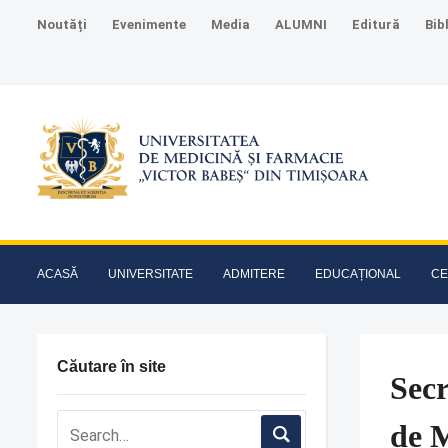
Noutăți
Evenimente
Media
ALUMNI
Editură
Bib
ACASĂ
UNIVERSITATE
ADMITERE
EDUCAȚIONAL
CE
Căutare în site
Secr
de 