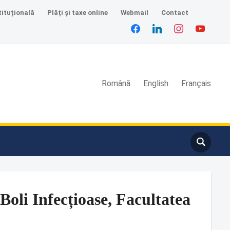
tituțională
Plăți și taxe online
Webmail
Contact
facebook
linkedin
instagram
youtube
Română
English
Français
Boli Infecțioase, Facultatea