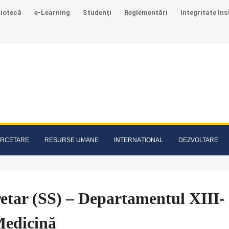
liotecă
e-Learning
Studenți
Reglementări
Integritate Ins
RCETARE
RESURSE UMANE
INTERNAȚIONAL
DEZVOLTARE
etar (SS) – Departamentul XIII- 
Medicină