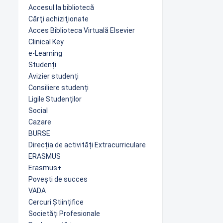
Accesul la bibliotecă
Cărţi achiziţionate
Acces Biblioteca Virtuală Elsevier
Clinical Key
e-Learning
Studenți
Avizier studenți
Consiliere studenți
Ligile Studenților
Social
Cazare
BURSE
Direcția de activități Extracurriculare
ERASMUS
Erasmus+
Povești de succes
VADA
Cercuri Științifice
Societăți Profesionale