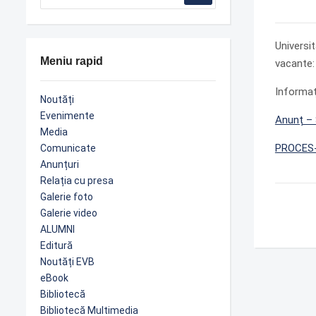
Universi
Meniu rapid
vacante:
Informaţ
Noutăți
Evenimente
Anunț – 
Media
PROCES-V
Comunicate
Anunțuri
Relația cu presa
Galerie foto
Galerie video
ALUMNI
Editură
Noutăți EVB
eBook
Bibliotecă
Bibliotecă Multimedia