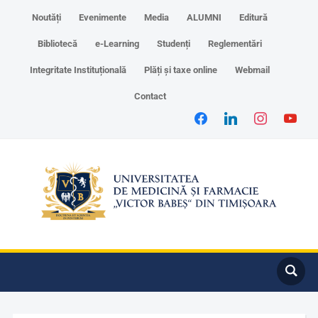
Noutăți
Evenimente
Media
ALUMNI
Editură
Bibliotecă
e-Learning
Studenți
Reglementări
Integritate Instituțională
Plăți și taxe online
Webmail
Contact