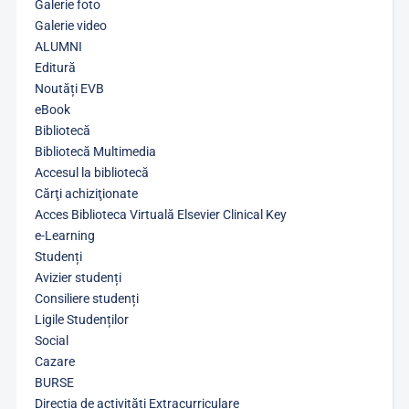
Galerie foto
Galerie video
ALUMNI
Editură
Noutăți EVB
eBook
Bibliotecă
Bibliotecă Multimedia
Accesul la bibliotecă
Cărţi achiziţionate
Acces Biblioteca Virtuală Elsevier Clinical Key
e-Learning
Studenți
Avizier studenți
Consiliere studenți
Ligile Studenților
Social
Cazare
BURSE
Direcția de activități Extracurriculare