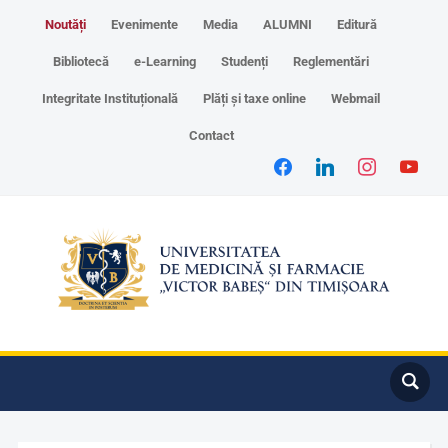
Noutăți
Evenimente
Media
ALUMNI
Editură
Bibliotecă
e-Learning
Studenți
Reglementări
Integritate Instituțională
Plăți și taxe online
Webmail
Contact