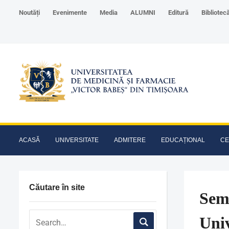
Noutăți
Evenimente
Media
ALUMNI
Editură
Bibliotec
ACASĂ
UNIVERSITATE
ADMITERE
EDUCAȚIONAL
CE
Căutare în site
Semn
Univ