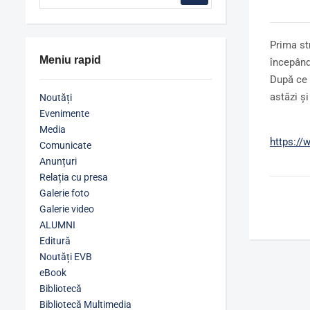
Prima str
Meniu rapid
începând
După ce 
astăzi ș
Noutăți
Evenimente
Media
https:/
Comunicate
Anunțuri
Relația cu presa
Galerie foto
Galerie video
ALUMNI
Editură
Noutăți EVB
eBook
Bibliotecă
Bibliotecă Multimedia