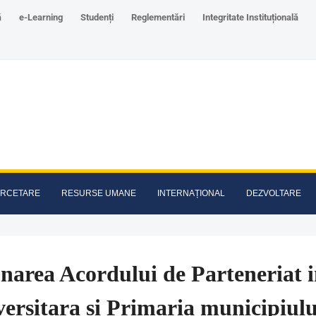
ă
e-Learning
Studenți
Reglementări
Integritate Instituțională
RCETARE
RESURSE UMANE
INTERNAȚIONAL
DEZVOLTARE
area Acordului de Parteneriat i
ersitara si Primaria municipiul