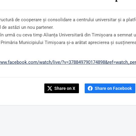
uctură de cooperare și consolidare a centrului universitar și a platf
 de astăzi un nou partener.
în urmă cu ceva timp Alianța Universitară din Timișoara a semnat u
i Primăria Municipiului Timișoara și-a arătat aprecierea și susținere
/www.facebook.com/watch/live/?v=378849790174898&ref=watch_pe
Share on X
Share on Facebook