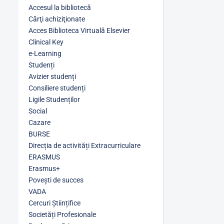
Accesul la bibliotecă
Cărţi achiziţionate
Acces Biblioteca Virtuală Elsevier
Clinical Key
e-Learning
Studenți
Avizier studenți
Consiliere studenți
Ligile Studenților
Social
Cazare
BURSE
Direcția de activități Extracurriculare
ERASMUS
Erasmus+
Povești de succes
VADA
Cercuri Științifice
Societăți Profesionale