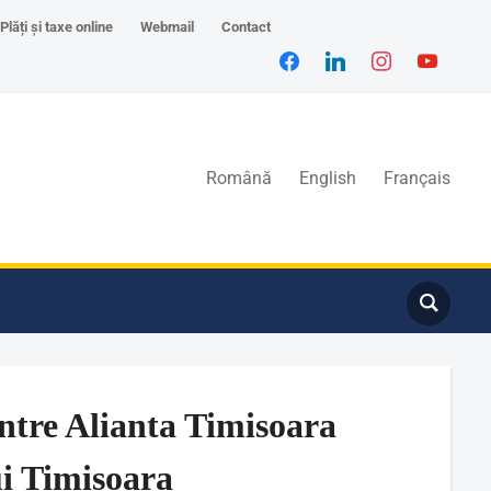
Plăți și taxe online
Webmail
Contact
Română
English
Français
ntre Alianta Timisoara
ui Timisoara