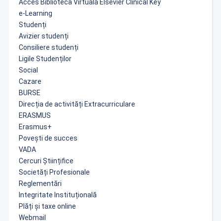
Acces Biblioteca Virtuală Elsevier Clinical Key
e-Learning
Studenți
Avizier studenți
Consiliere studenți
Ligile Studenților
Social
Cazare
BURSE
Direcția de activități Extracurriculare
ERASMUS
Erasmus+
Povești de succes
VADA
Cercuri Științifice
Societăți Profesionale
Reglementări
Integritate Instituțională
Plăți și taxe online
Webmail