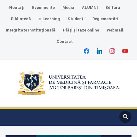
Noutăți
Evenimente
Media
ALUMNI
Editură
Bibliotecă
e-Learning
Studenți
Reglementări
Integritate Instituțională
Plăți și taxe online
Webmail
Contact