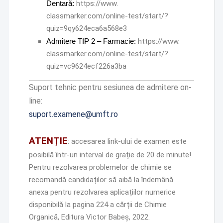
Dentară:
https://www.
classmarker.com/online-test/
start/?
quiz=9qy624eca6a568e3
Admitere TIP 2 – Farmacie:
https://www.
classmarker.com/online-test/
start/?
quiz=vc9624ecf226a3ba
Suport tehnic pentru sesiunea de admitere on-
line:
suport.examene@umft.ro
ATEN
ȚIE
: accesarea link-ului de examen este
posibilă într-un interval de grație de 20 de minute!
Pentru rezolvarea problemelor de chimie se
recomandă candidaților să aibă la îndemână
anexa pentru rezolvarea aplicațiilor numerice
disponibilă la pagina 224 a cărții de Chimie
Organică, Editura Victor Babeș, 2022.