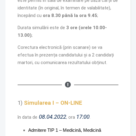
este permis în sala de examinare pe baza cărții de
identitate (în original, în termen de valabilitate),
începând cu
ora 8.30 până la ora 9.45
;
Durata simulării este de
3 ore (orele 10.00-
13.00)
;
Corectura electronică (prin scanare) se va
efectua în prezența candidatului și a 2 candidați
martori, cu comunicarea rezultatului obținut.
1)
Simularea I – ON-LINE
08.04.2022
17:00
în data de
, ora
.
Admitere TIP 1 – Medicină, Medicină