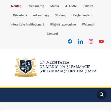
Noutăți
Evenimente
Media
ALUMNI
Editură
Bibliotecă
e-Learning
Studenți
Reglementări
Integritate Instituțională
Plăți și taxe online
Webmail
Contact