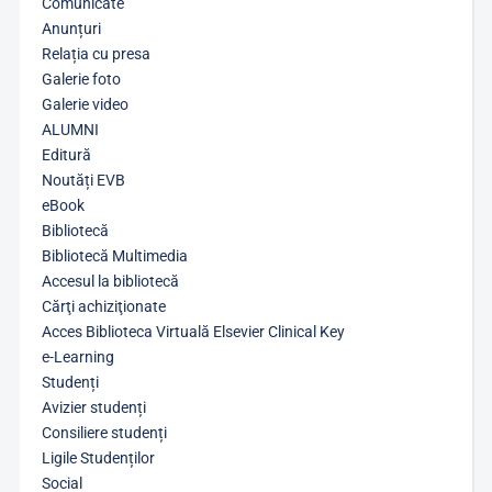
Comunicate
Anunțuri
Relația cu presa
Galerie foto
Galerie video
ALUMNI
Editură
Noutăți EVB
eBook
Bibliotecă
Bibliotecă Multimedia
Accesul la bibliotecă
Cărţi achiziţionate
Acces Biblioteca Virtuală Elsevier Clinical Key
e-Learning
Studenți
Avizier studenți
Consiliere studenți
Ligile Studenților
Social