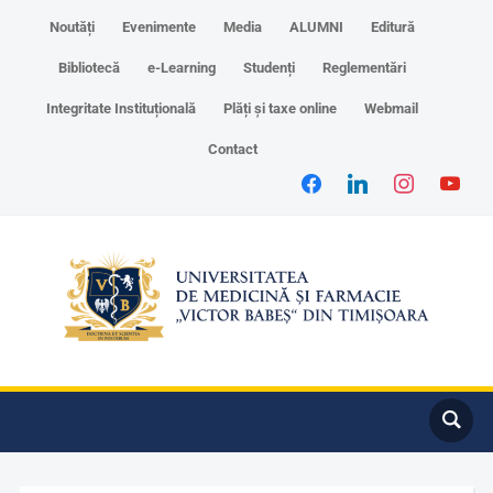
Noutăți
Evenimente
Media
ALUMNI
Editură
Bibliotecă
e-Learning
Studenți
Reglementări
Integritate Instituțională
Plăți și taxe online
Webmail
Contact