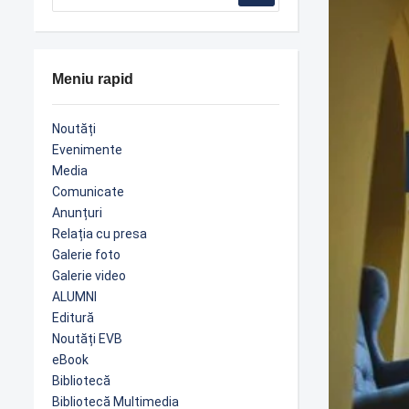
Meniu rapid
Noutăți
Evenimente
Media
Comunicate
Anunțuri
Relația cu presa
Galerie foto
Galerie video
ALUMNI
Editură
Noutăți EVB
eBook
Bibliotecă
Bibliotecă Multimedia