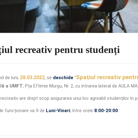
iul recreativ pentru studenți
Spațiul recreativ pentr
28.03.2022
d de luni,
, se
deschide
“
ală a UMFT
, Pța Eftimie Murgu, Nr. 2, cu intrarea lateral de AULA M
 recreativ are drept scop asigurarea unui loc agreabil studenților în p
de funcționare va fi de
Luni-Vineri
, între orele
8:00-20:00
.