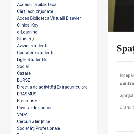
Accesul la bibliotecă
Cărţi achiziţionate
Acces Biblioteca Virtuală Elsevier
Clinical Key
e-Learning
Studenți
Spaț
Avizier studenți
Consiliere studenți
Ligile Studenților
Social
Cazare
Începân
BURSE
centr
Direcția de activități Extracurriculare
ERASMUS
Spațiul
Erasmus+
Orarul 
Povești de succes
VADA
Cercuri Științifice
Societăți Profesionale