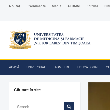
Noutăți
Evenimente
Media
ALUMNI
Editură
Bib
ACASĂ
UNIVERSITATE
ADMITERE
EDUCAȚIONAL
CE
Căutare în site