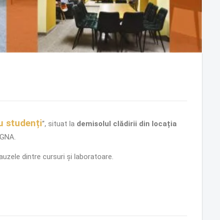
u studenți
”, situat la
demisolul clădirii din locația
AGNA.
auzele dintre cursuri și laboratoare.