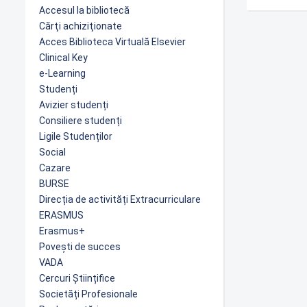
Accesul la bibliotecă
Cărţi achiziţionate
Acces Biblioteca Virtuală Elsevier
Clinical Key
e-Learning
Studenți
Avizier studenți
Consiliere studenți
Ligile Studenților
Social
Cazare
BURSE
Direcția de activități Extracurriculare
ERASMUS
Erasmus+
Povești de succes
VADA
Cercuri Științifice
Societăți Profesionale