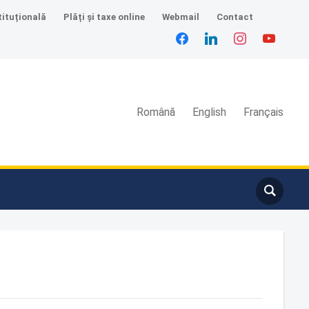
tituțională
Plăți și taxe online
Webmail
Contact
facebook
linkedin
instagram
youtube
Română
English
Français