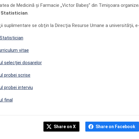
tatea de Medicină şi Farmacie „Victor Babeş” din Timişoara organiz
:
Statistician
.
ii suplimentare se obţin la Direcţia Resurse Umane a universităţii, e
Statistician
rriculum vitae
l selecției dosarelor
ul probei scrise
l probei interviu
l final
Share on X
Share on Facebook