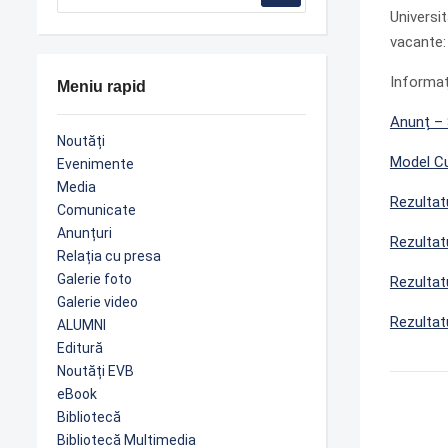
Universi
vacante
Informaţ
Meniu rapid
Anunț – 
Noutăți
Model
Cu
Evenimente
Media
Rezultatu
Comunicate
Anunțuri
Rezultat
Relația cu presa
Galerie foto
Rezultatu
Galerie video
Rezultatu
ALUMNI
Editură
Noutăți EVB
eBook
Bibliotecă
Bibliotecă Multimedia