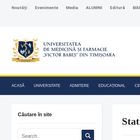
Noutăți
Evenimente
Media
ALUMNI
Editură
Bib
ACASĂ
UNIVERSITATE
ADMITERE
EDUCAȚIONAL
CE
Căutare în site
Stat