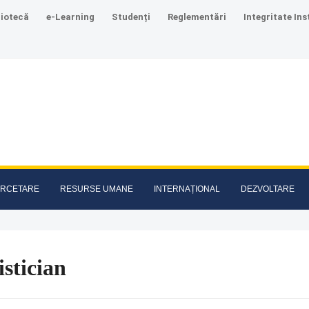
liotecă
e-Learning
Studenți
Reglementări
Integritate Ins
RCETARE
RESURSE UMANE
INTERNAȚIONAL
DEZVOLTARE
istician