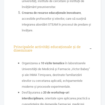
universități, institute de cercetare și instituții de
învățământ preuniversitar.
Crearea de resurse educaționale inovatoare
,
accesibile profesorilor și elevilor, care să susțină
integrarea abordării STEAM în procesul de predare și
învățare.
Principalele activități educaționale și de
diseminare
Organizarea a
10 vizite tematice
în laboratoarele
Universității de Medicină și Farmacie „Victor Babeș”
și ale INMA Timișoara, destinate familiarizării
elevilor cu cercetarea aplicată, echipamentele
moderne și procesele experimentale.
Desfășurarea a
20 de workshop-uri
interdisciplinare
, orientate spre aplicarea practică a
cunoștințelor din domeniile farmaciei, medicinii,