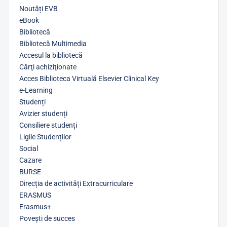
Noutăți EVB
eBook
Bibliotecă
Bibliotecă Multimedia
Accesul la bibliotecă
Cărţi achiziţionate
Acces Biblioteca Virtuală Elsevier Clinical Key
e-Learning
Studenți
Avizier studenți
Consiliere studenți
Ligile Studenților
Social
Cazare
BURSE
Direcția de activități Extracurriculare
ERASMUS
Erasmus+
Povești de succes