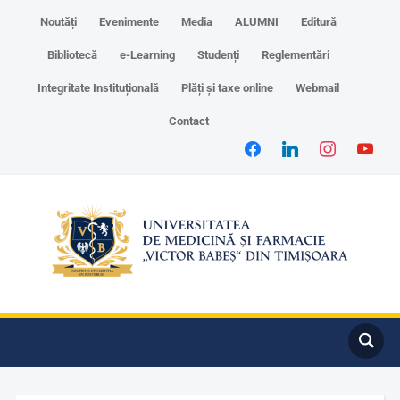
Noutăți
Evenimente
Media
ALUMNI
Editură
Bibliotecă
e-Learning
Studenți
Reglementări
Integritate Instituțională
Plăți și taxe online
Webmail
Contact