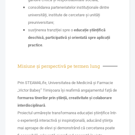
consolidarea parteneriatelor instituționale dintre
universități, institute de cercetare și unități
preuniversitare;
susținerea tranziției spre o
educație științifică
deschisă, participativă și orientată spre aplicații
practice
.
Misiune și perspectivă pe termen lung
Prin STEAM4Life, Universitatea de Medicină și Farmacie
„Victor Babeș” Timișoara își reafirmă angajamentul față de
formarea tinerilor prin știință, creativitate și colaborare
interdisciplinară
.
Proiectul urmărește transformarea educației științifice într-
o experiență interactivă și inspirațională, aducând știința
mai aproape de elevi și demonstrând că cercetarea poate