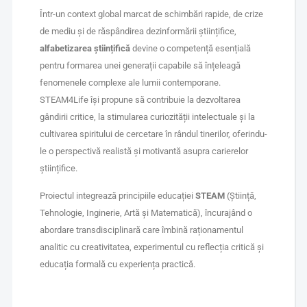
Într-un context global marcat de schimbări rapide, de crize
de mediu și de răspândirea dezinformării științifice,
alfabetizarea științifică
devine o competență esențială
pentru formarea unei generații capabile să înțeleagă
fenomenele complexe ale lumii contemporane.
STEAM4Life își propune să contribuie la dezvoltarea
gândirii critice, la stimularea curiozității intelectuale și la
cultivarea spiritului de cercetare în rândul tinerilor, oferindu-
le o perspectivă realistă și motivantă asupra carierelor
științifice.
Proiectul integrează principiile educației
STEAM
(Știință,
Tehnologie, Inginerie, Artă și Matematică), încurajând o
abordare transdisciplinară care îmbină raționamentul
analitic cu creativitatea, experimentul cu reflecția critică și
educația formală cu experiența practică.