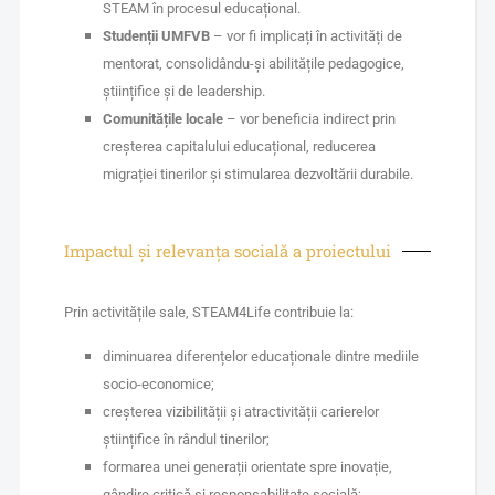
STEAM în procesul educațional.
Studenții UMFVB
– vor fi implicați în activități de
mentorat, consolidându-și abilitățile pedagogice,
științifice și de leadership.
Comunitățile locale
– vor beneficia indirect prin
creșterea capitalului educațional, reducerea
migrației tinerilor și stimularea dezvoltării durabile.
Impactul și relevanța socială a proiectului
Prin activitățile sale, STEAM4Life contribuie la:
diminuarea diferențelor educaționale dintre mediile
socio-economice;
creșterea vizibilității și atractivității carierelor
științifice în rândul tinerilor;
formarea unei generații orientate spre inovație,
gândire critică și responsabilitate socială;