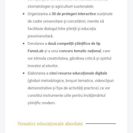
stomatologiei și agriculturii sustenabile.
Organizarea a
30 de prelegeri interactive
susținute
de cadre universitare și cercetători, menite să
faciliteze dialogul între știință și educația
preuniversitară.
Derularea a
două competiții științifice de tip
FameLab
și a unui
concurs tematic național
, care
vor stimula creativitatea, gândirea critică și spiritul
inovator al elevilor.
Elaborarea a
cinci resurse educaționale digitale
(ghiduri metodologice, broșuri tematice, videoclipuri
demonstrative și fișe de activități practice) ce vor
constitui instrumente utile pentru învățământul
științific modern.
Tematici educaționale abordate