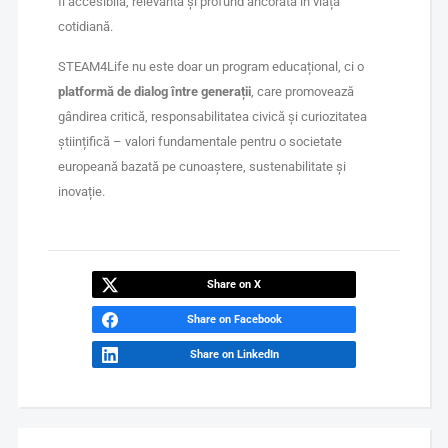
fi accesibilă, relevantă și profund ancorată în viața
cotidiană.
STEAM4Life nu este doar un program educațional, ci o
platformă de dialog între generații
, care promovează
gândirea critică, responsabilitatea civică și curiozitatea
științifică – valori fundamentale pentru o societate
europeană bazată pe cunoaștere, sustenabilitate și
inovație.
Share on X
Share on Facebook
Share on LinkedIn