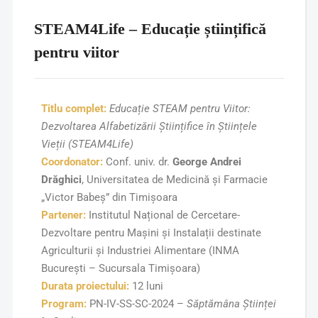
STEAM4Life – Educație științifică
pentru viitor
Titlu complet:
Educație STEAM pentru Viitor:
Dezvoltarea Alfabetizării Științifice în Științele
Vieții (STEAM4Life)
Coordonator:
Conf. univ. dr.
George Andrei
Drăghici
, Universitatea de Medicină și Farmacie
„Victor Babeș” din Timișoara
Partener:
Institutul Național de Cercetare-
Dezvoltare pentru Mașini și Instalații destinate
Agriculturii și Industriei Alimentare (INMA
București – Sucursala Timișoara)
Durata proiectului:
12 luni
Program:
PN-IV-SS-SC-2024 –
Săptămâna Științei